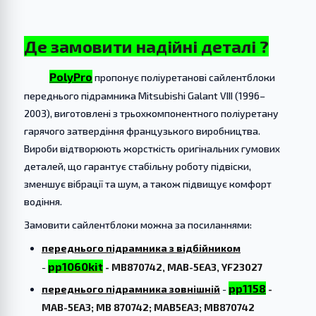
Де замовити надійні деталі ?
PolyPro
пропонує поліуретанові сайлентблоки
переднього підрамника Mitsubishi Galant VIII (1996–
2003), виготовлені з трьохкомпонентного поліуретану
гарячого затвердіння французького виробництва.
Вироби відтворюють жорсткість оригінальних гумових
деталей, що гарантує стабільну роботу підвіски,
зменшує вібрації та шум, а також підвищує комфорт
водіння.
Замовити сайлентблоки можна за посиланнями:
переднього підрамника з відбійником
pp1060kit
-
- MB870742, MAB-5EA3, YF23027
pp1158
переднього підрамника зовнішній
-
-
MAB-5EA3; MB 870742; MAB5EA3; MB870742