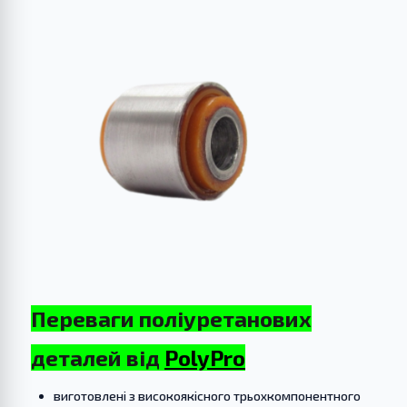
Переваги поліуретанових
деталей від
PolyPro
виготовлені з високоякісного трьохкомпонентного