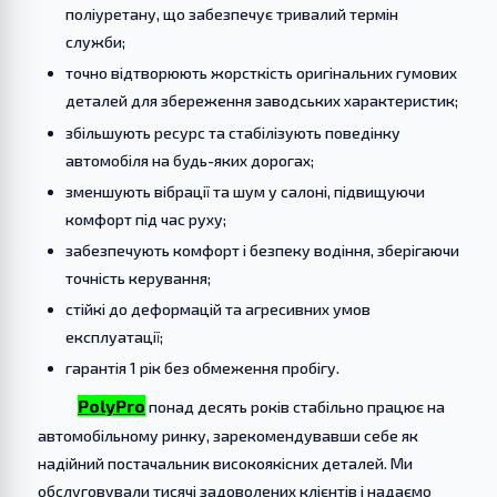
поліуретану, що забезпечує тривалий термін
служби;
точно відтворюють жорсткість оригінальних гумових
деталей для збереження заводських характеристик;
збільшують ресурс та стабілізують поведінку
автомобіля на будь-яких дорогах;
зменшують вібрації та шум у салоні, підвищуючи
комфорт під час руху;
забезпечують комфорт і безпеку водіння, зберігаючи
точність керування;
стійкі до деформацій та агресивних умов
експлуатації;
гарантія 1 рік без обмеження пробігу.
PolyPro
понад десять років стабільно працює на
автомобільному ринку, зарекомендувавши себе як
надійний постачальник високоякісних деталей. Ми
обслуговували тисячі задоволених клієнтів і надаємо