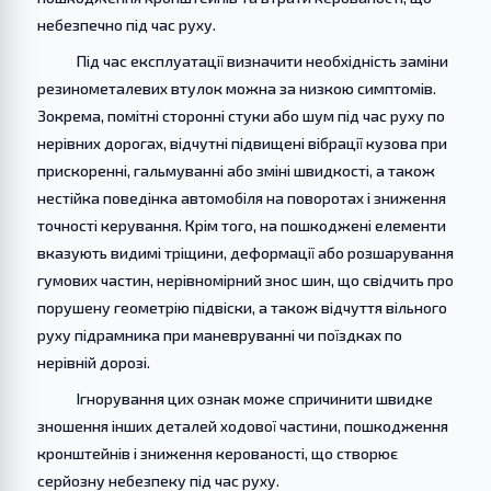
небезпечно під час руху.
Під час експлуатації визначити необхідність заміни
резинометалевих втулок можна за низкою симптомів.
Зокрема, помітні сторонні стуки або шум під час руху по
нерівних дорогах, відчутні підвищені вібрації кузова при
прискоренні, гальмуванні або зміні швидкості, а також
нестійка поведінка автомобіля на поворотах і зниження
точності керування. Крім того, на пошкоджені елементи
вказують видимі тріщини, деформації або розшарування
гумових частин, нерівномірний знос шин, що свідчить про
порушену геометрію підвіски, а також відчуття вільного
руху підрамника при маневруванні чи поїздках по
нерівній дорозі.
Ігнорування цих ознак може спричинити швидке
зношення інших деталей ходової частини, пошкодження
кронштейнів і зниження керованості, що створює
серйозну небезпеку під час руху.