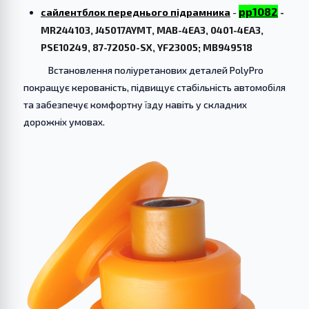
pp1082
cайлентблок переднього підрамника
-
-
MR244103, J45017AYMT, MAB-4EA3, 0401-4EA3,
PSE10249, 87-72050-SX, YF23005; MB949518
Встановлення поліуретанових деталей PolyPro
покращує керованість, підвищує стабільність автомобіля
та забезпечує комфортну їзду навіть у складних
дорожніх умовах.