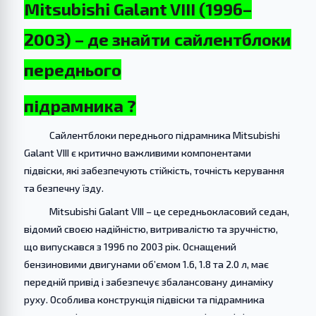
Mitsubishi Galant VIII (1996–
2003) – де знайти сайлентблоки
переднього
підрамника ?
Сайлентблоки переднього підрамника Mitsubishi
Galant VIII є критично важливими компонентами
підвіски, які забезпечують стійкість, точність керування
та безпечну їзду.
Mitsubishi Galant VIII – це середньокласовий седан,
відомий своєю надійністю, витривалістю та зручністю,
що випускався з 1996 по 2003 рік. Оснащений
бензиновими двигунами об’ємом 1.6, 1.8 та 2.0 л, має
передній привід і забезпечує збалансовану динаміку
руху. Особлива конструкція підвіски та підрамника