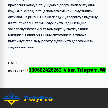
професійні консультації щодо підбору комплектуючих
будь-якої складності, допомагаючи кожному знайти
оптимальне рішення. Наша продукція гарантує відмінну
якість, тривалий термін служби та надійність, що
забезпечує безпечну та комфортну експлуатацію
Mitsubishi Galant VIII і інших автомобілів, а також
підтримує стабільну роботу підвіски та довговічність
ходової частини.
Наші
+
380682426263
,
Viber
,
Telegram
,
Wh
контакти: