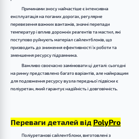
Причинами зносу найчастіше є інтенсивна
експлуатація на поганих дорогах, регулярне
перевезення важких вантажів, значні перепади
температур і вплив дорожніх реагентів та мастил, які
поступово руйнують матеріал сайлентблоків, що
призводить до зниження ефективності їх роботи та
зменшення ресурсу підрамника.
Важливо своєчасно замінювати ці деталі: сьогодні
на ринку представлено багато варіантів, але найкращим
для подовження ресурсу вузла передньої підвіски є
поліуретан, який гарантує надійність і довговічність.
Переваги деталей від
PolyPro
Поліуретанові сайлентблоки, виготовлені з