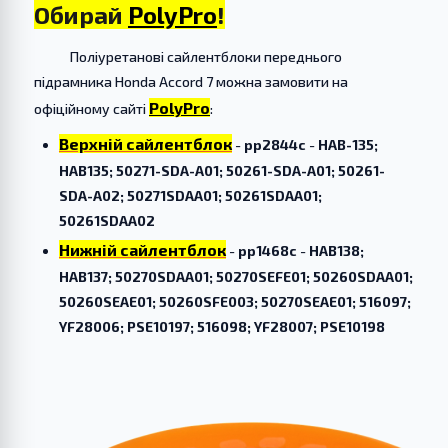
Обирай
PolyPro
!
Поліуретанові сайлентблоки переднього
підрамника Honda Accord 7 можна замовити на
PolyPro
офіційному сайті
:
Верхній сайлентблок
-
pp2844c
-
HAB-135;
HAB135; 50271-SDA-A01; 50261-SDA-A01; 50261-
SDA-A02; 50271SDAA01; 50261SDAA01;
50261SDAA02
Нижній сайлентблок
-
pp1468c
-
HAB138;
HAB137; 50270SDAA01; 50270SEFE01; 50260SDAA01;
50260SEAE01; 50260SFE003; 50270SEAE01; 516097;
YF28006; PSE10197; 516098; YF28007; PSE10198