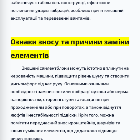
забезпечує стабільність конструкції, ефективне
поглинання ударів і вібрацій, особливо при інтенсивній
експлуатації та перевезенні вантажів.
Ознаки зносу та причини заміни
елементів
Зношені сайлентблоки можуть істотно вплинути на
керованість машини, підвищити рівень шуму та створити
дискомфорт під час руху. Основними ознаками
необхідності заміни є посилені вібрації кузова або керма
на нерівностях, сторонні стуки та клацання при
проходженні ям або при поворотах, а також відчуття
люфтів і нестабільності підвіски. Крім того, можна
помітити передчасний знос кронштейнів, шарнірів та
інших суміжних елементів, що додатково підвищує
ризик поломок.