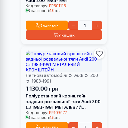
Audi 200 1983-1991
Код товару:
PP301113
В наявності:
15
шт.
−
+
В один клік
У кошик
Легкові автомобілі
Audi
200
1983-1991
1 130.00 грн
Поліуретановий кронштейн
задньої розвальної тяги Audi 200
С3 1983-1991 МЕТАЛЕВИЙ
КРОНШТЕЙН
Код товару:
PP103672
В наявності:
15
шт.
−
+
В один клік