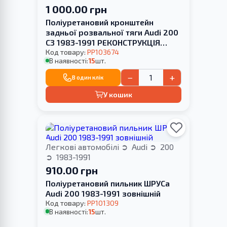
1 000.00 грн
Поліуретановий кронштейн
задньої розвальної тяги Audi 200
С3 1983-1991 РЕКОНСТРУКЦІЯ
ВАШОЇ
Код товару:
PP103674
В наявності:
15
шт.
−
+
В один клік
У кошик
Легкові автомобілі
Audi
200
1983-1991
910.00 грн
Поліуретановий пильник ШРУСа
Audi 200 1983-1991 зовнішній
Код товару:
PP101309
В наявності:
15
шт.