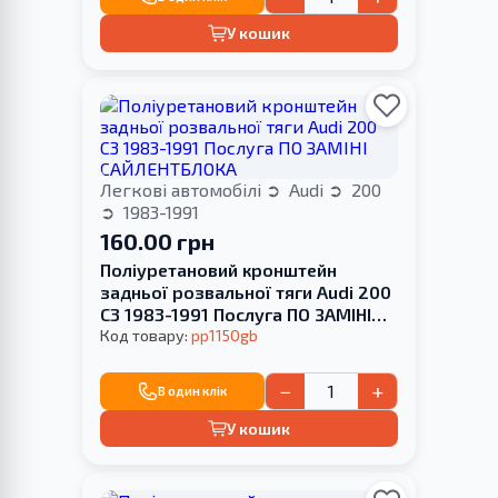
У кошик
Легкові автомобілі
Audi
200
1983-1991
160.00 грн
Поліуретановий кронштейн
задньої розвальної тяги Audi 200
С3 1983-1991 Послуга ПО ЗАМІНІ
САЙЛЕНТБЛОКА
Код товару:
pp1150gb
−
+
В один клік
У кошик