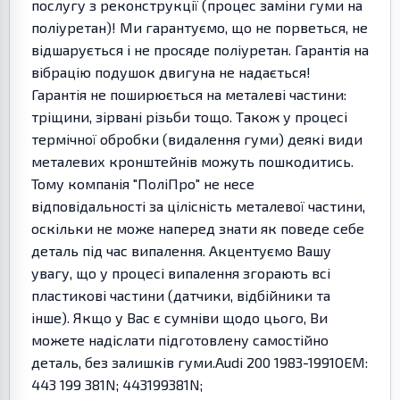
послугу з реконструкції (процес заміни гуми на
поліуретан)! Ми гарантуємо, що не порветься, не
відшарується і не просяде поліуретан. Гарантія на
вібрацію подушок двигуна не надається!
Гарантія не поширюється на металеві частини:
тріщини, зірвані різьби тощо. Також у процесі
термічної обробки (видалення гуми) деякі види
металевих кронштейнів можуть пошкодитись.
Тому компанія "ПоліПро" не несе
відповідальності за цілісність металевої частини,
оскільки не може наперед знати як поведе себе
деталь під час випалення. Акцентуємо Вашу
увагу, що у процесі випалення згорають всі
пластикові частини (датчики, відбійники та
інше). Якщо у Вас є сумніви щодо цього, Ви
можете надіслати підготовлену самостійно
деталь, без залишків гуми.Audi 200 1983-1991OEM:
443 199 381N; 443199381N;