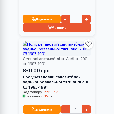
−
+
В один клік
У кошик
Легкові автомобілі
Audi
200
1983-1991
830.00 грн
Поліуретановий сайлентблок
задньої розвальної тяги Audi 200
С3 1983-1991
Код товару:
PP103673
В наявності:
15
шт.
−
+
В один клік