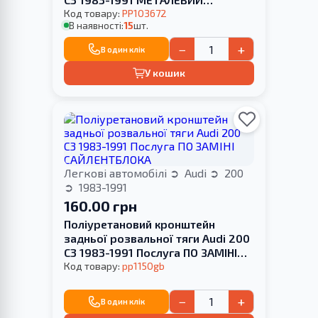
КРОНШТЕЙН
Код товару:
PP103672
В наявності:
15
шт.
−
+
В один клік
У кошик
Легкові автомобілі
Audi
200
1983-1991
160.00 грн
Поліуретановий кронштейн
задньої розвальної тяги Audi 200
С3 1983-1991 Послуга ПО ЗАМІНІ
САЙЛЕНТБЛОКА
Код товару:
pp1150gb
−
+
В один клік