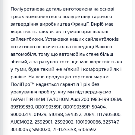
Поліуретанова деталь виготовлена на основі
трьох компонентного поліуретану гарячого
затвердіння виробництва Франції. Виріб має
жорсткість таку ж, як і гумові оригінальні
сайлентблоки. Установка наших сайлентблоків
позитивно позначиться на поведінці Вашого
автомобіля, тому що автомобіль стане більш
збитий, а за рахунок того, що має жорсткість як
у гуми, буде такий же м'який і комфортний як і
раніше. На всю продукцію торгової марки
ПоліПро™ надається гарантія 1 рік без
урахування пробігу, яку ми підтверджуємо
ГАРАНТІЙНИМ ТАЛОНОМ.Audi 200 1983-1991OEM:
893199339, 8D0199339F, 8D0199339P, 50404,
80000214, 01929, 510188, 594352, 2084, 1117905300,
AUEM022, 2592901, 2592902, 1001990066, 325747,
30130057, SM0020, 71-11244SX, 6106592