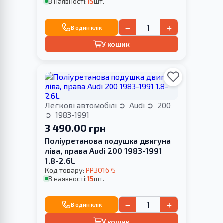
В наявності:
15
шт.
−
+
В один клік
У кошик
Легкові автомобілі
Audi
200
1983-1991
3 490.00 грн
Поліуретанова подушка двигуна
ліва, права Audi 200 1983-1991
1.8-2.6L
Код товару:
PP301675
В наявності:
15
шт.
−
+
В один клік
У кошик