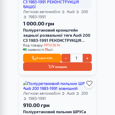
Легкові автомобілі
Audi
200
1983-1991
1 000.00 грн
Поліуретановий кронштейн
задньої розвальної тяги Audi 200
С3 1983-1991 РЕКОНСТРУКЦІЯ
ВАШОЇ
Код товару:
PP103674
В наявності:
15
шт.
−
+
В один клік
У кошик
Легкові автомобілі
Audi
200
1983-1991
910.00 грн
Поліуретановий пильник ШРУСа