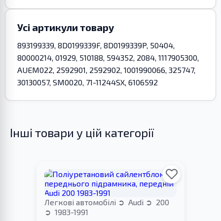
Усі артикули товару
893199339, 8D0199339F, 8D0199339P, 50404,
80000214, 01929, 510188, 594352, 2084, 1117905300,
AUEM022, 2592901, 2592902, 1001990066, 325747,
30130057, SM0020, 71-11244SX, 6106592
Інші товари у цій категорії
Легкові автомобілі
Audi
200
1983-1991