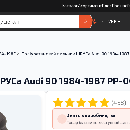
Каталог
Асортимент
Блог
Про нас
Г
УКР
84-1987
Поліуретановий пильник ШРУСа Audi 90 1984-1987
РУСа Audi 90 1984-1987 PP-
(458)
Знято з виробництва
!
Товар більше не доступний для 