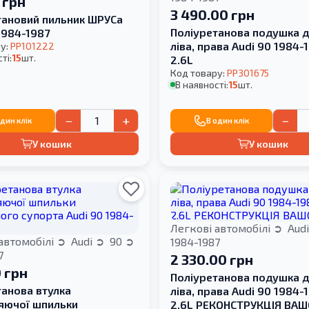
 грн
3 490.00 грн
тановий пильник ШРУСа
Поліуретанова подушка д
1984-1987
ліва, права Audi 90 1984-1
у:
PP101222
ті:
15
шт.
2.6L
Код товару:
PP301675
В наявності:
15
шт.
−
+
−
один клік
В один клік
У кошик
У кошик
Легкові автомобілі
Aud
автомобілі
Audi
90
1984-1987
7
2 330.00 грн
 грн
Поліуретанова подушка д
танова втулка
ліва, права Audi 90 1984-1
яючої шпильки
2.6L РЕКОНСТРУКЦІЯ ВАШ