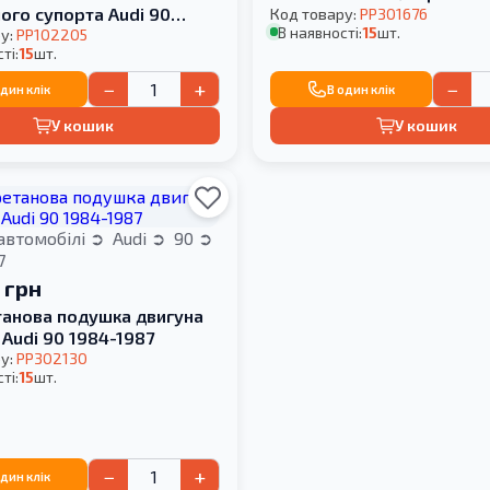
ого супорта Audi 90
Код товару:
PP301676
В наявності:
15
шт.
87
у:
PP102205
ті:
15
шт.
−
+
−
один клік
В один клік
У кошик
У кошик
автомобілі
Audi
90
7
 грн
танова подушка двигуна
Audi 90 1984-1987
у:
PP302130
ті:
15
шт.
−
+
один клік