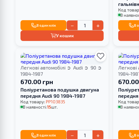
гальмівн
1984-19
Код товар
В наявнос
−
+
В один клік
В 
У кошик
Легкові автомобілі
Audi
90
Легкові 
1984-1987
1984-198
670.00 грн
670.00
Поліуретанова подушка двигуна
Поліуре
передня Audi 90 1984-1987
передня 
Код товару:
PP103835
Код товар
В наявності:
15
шт.
В наявнос
−
+
В один клік
В 