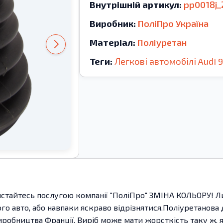
Внутрішній артикул:
pp0018j
Виробник:
ПоліПро Україна
Матеріал:
Поліуретан
Теги:
Легкові автомобілі
Audi
тайтесь послугою компанії "ПоліПро" ЗМІНА КОЛЬОРУ! Лиш
ого авто, або навпаки яскраво відрізнятися.Поліуретанова
робництва Франції. Виріб може мати жорсткість таку ж, як