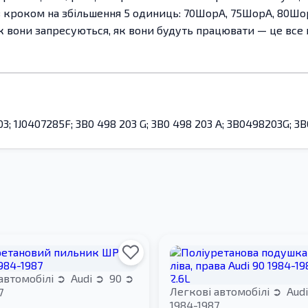
з кроком на збільшення 5 одиниць: 70ШорА, 75ШорА, 80Ш
они запресуються, як вони будуть працювати — це все ви
203; 1J0407285F; 3B0 498 203 G; 3B0 498 203 A; 3B0498203G; 3
автомобілі
Audi
90
Легкові автомобілі
Aud
7
1984-1987