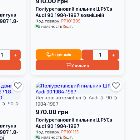
910.00 грн
Поліуретановий пильник ШРУСа
вигуна
Audi 90 1984-1987 зовнішній
987 1.8-
Код товару:
PP101309
В наявності:
15
шт.
+
−
+
В один клік
У кошик
Легкові автомобілі
Audi
90
i
90
1984-1987
970.00 грн
Поліуретановий пильник ШРУСа
вигуна
Audi 90 1984-1987
987 1.8-
Код товару:
PP101115
В наявності:
15
шт.
ОЇ