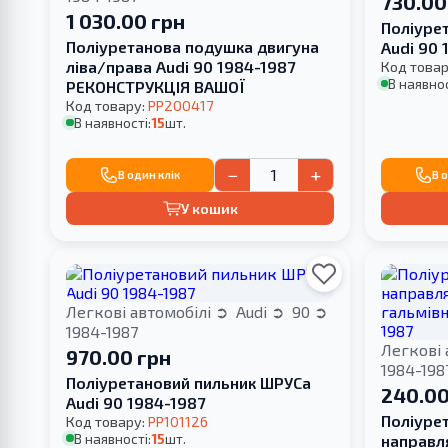
730.00
1 030.00 грн
Поліуре
Поліуретанова подушка двигуна
Audi 90 
ліва/права Audi 90 1984-1987
Код товар
В наявнос
РЕКОНСТРУКЦІЯ ВАШОЇ
Код товару:
PP200417
В наявності:
15
шт.
−
+
В один клік
В 
У кошик
Легкові автомобілі
Audi
90
1984-1987
Легкові 
970.00 грн
1984-198
Поліуретановий пильник ШРУСа
240.00
Audi 90 1984-1987
Поліуре
Код товару:
PP101126
В наявності:
15
шт.
направл