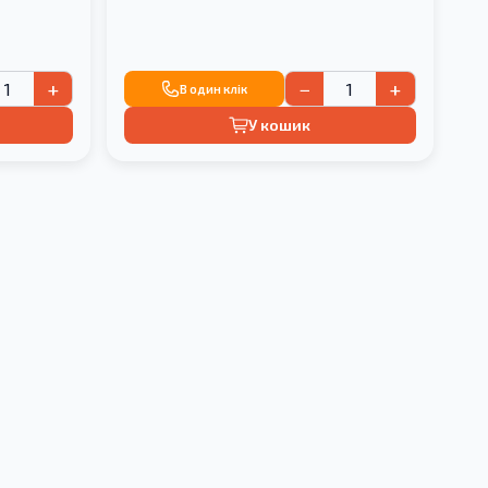
+
−
+
В один клік
У кошик