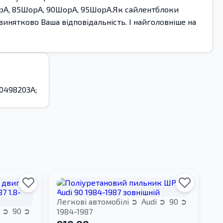
орА, 85ШорА, 90ШорА, 95ШорА.Як сайлентблоки
нятково Ваша відповідальність. І найголовніше на
B0498203A;
Легкові автомобілі
Audi
90
i
90
1984-1987