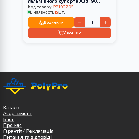
гальмівного супорта Audi 90
1987-1991
Код товару:
PP102205
В наявності:
15
шт.
−
+
В один клік
У кошик
Каталог
Асортимент
Блог
Про нас
Гарантія/ Рекламація
Питання та відповіді