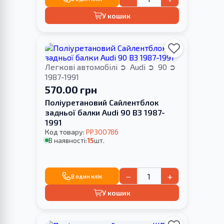
У кошик
Легкові автомобілі
Audi
90
1987-1991
570.00 грн
Поліуретановий Сайлентблок
задньої балки Audi 90 B3 1987-
1991
Код товару:
PP300786
В наявності:
15
шт.
−
+
В один клік
У кошик