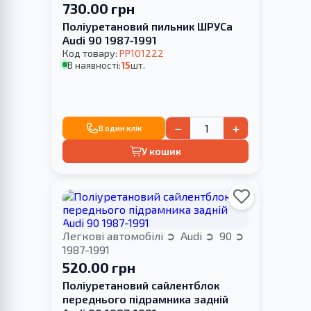
730.00 грн
Поліуретановий пильник ШРУСа
Audi 90 1987-1991
Код товару:
PP101222
В наявності:
15
шт.
−
+
В один клік
У кошик
Легкові автомобілі
Audi
90
1987-1991
520.00 грн
Поліуретановий сайлентблок
переднього підрамника задній