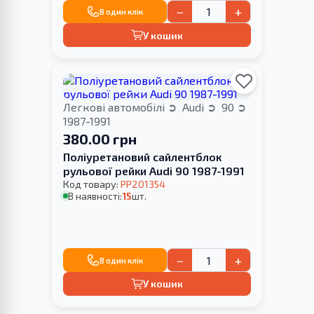
−
+
В один клік
У кошик
Легкові автомобілі
Audi
90
1987-1991
380.00 грн
Поліуретановий сайлентблок
рульової рейки Audi 90 1987-1991
Код товару:
PP201354
В наявності:
15
шт.
−
+
В один клік
У кошик