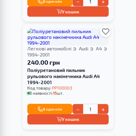
−
+
В один клік
У кошик
Легкові автомобілі
Audi
A4
1994-2001
240.00 грн
Поліуретановий пильник
рульового накінечника Audi A4
1994-2001
Код товару:
PP100003
В наявності:
15
шт.
−
+
В один клік
У кошик