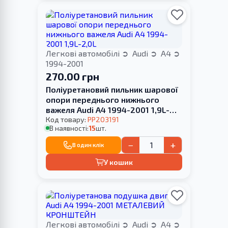
Легкові автомобілі
Audi
A4
1994-2001
270.00 грн
Поліуретановий пильник шарової
опори переднього нижнього
важеля Audi A4 1994-2001 1,9L-
2,0L
Код товару:
PP203191
В наявності:
15
шт.
−
+
В один клік
У кошик
Легкові автомобілі
Audi
A4