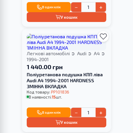
−
+
В один клік
У кошик
Легкові автомобілі
Audi
A4
1994-2001
1 440.00 грн
Поліуретанова подушка КПП ліва
Audi A4 1994-2001 HARDNESS
ЗМІННА ВКЛАДКА
Код товару:
PP101836
В наявності:
15
шт.
−
+
В один клік
У кошик