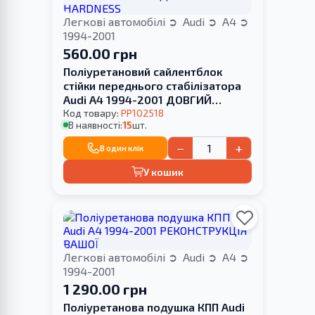
Легкові автомобілі
Audi
A4
1994-2001
560.00 грн
Поліуретановий сайлентблок
стійки переднього стабілізатора
Audi A4 1994-2001 ДОВГИЙ
HARDNESS
Код товару:
PP102518
В наявності:
15
шт.
−
+
В один клік
У кошик
Легкові автомобілі
Audi
A4
1994-2001
1 290.00 грн
Поліуретанова подушка КПП Audi