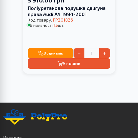
Поліуретанова подушка двигуна
права Audi A4 1994-2001
Код товару:
PP201826
В наявності:
15
шт.
−
+
В один клік
У кошик
Каталог