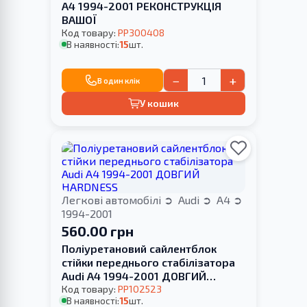
A4 1994-2001 РЕКОНСТРУКЦІЯ
ВАШОЇ
Код товару:
PP300408
В наявності:
15
шт.
−
+
В один клік
У кошик
Легкові автомобілі
Audi
A4
1994-2001
560.00 грн
Поліуретановий сайлентблок
стійки переднього стабілізатора
Audi A4 1994-2001 ДОВГИЙ
HARDNESS
Код товару:
PP102523
В наявності:
15
шт.