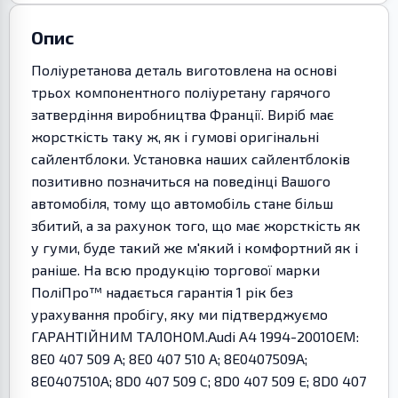
Опис
Поліуретанова деталь виготовлена на основі
трьох компонентного поліуретану гарячого
затвердіння виробництва Франції. Виріб має
жорсткість таку ж, як і гумові оригінальні
сайлентблоки. Установка наших сайлентблоків
позитивно позначиться на поведінці Вашого
автомобіля, тому що автомобіль стане більш
збитий, а за рахунок того, що має жорсткість як
у гуми, буде такий же м'який і комфортний як і
раніше. На всю продукцію торгової марки
ПоліПро™ надається гарантія 1 рік без
урахування пробігу, яку ми підтверджуємо
ГАРАНТІЙНИМ ТАЛОНОМ.Audi A4 1994-2001OEM:
8E0 407 509 A; 8E0 407 510 A; 8E0407509A;
8E0407510A; 8D0 407 509 C; 8D0 407 509 E; 8D0 407