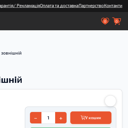
арантія/ Рекламація
Оплата та доставка
Партнерство
Контакти
0
0
 зовнішній
ішній
−
+
У кошик