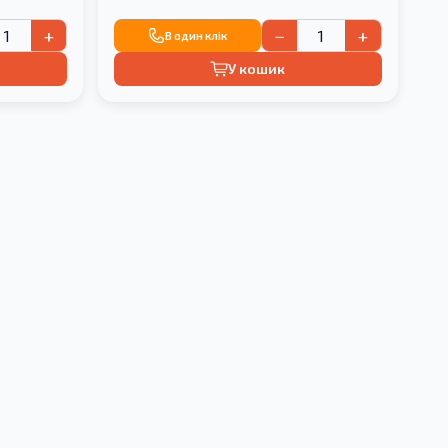
+
−
+
В один клік
У кошик