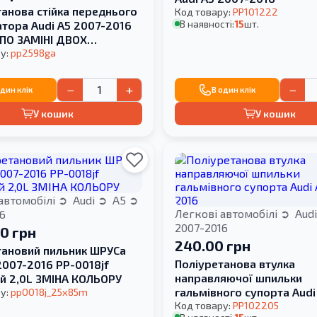
танова стійка переднього
Код товару:
PP101222
В наявності:
15
шт.
атора Audi A5 2007-2016
 ПО ЗАМІНІ ДВОХ
БЛОКІВ
у:
pp2598ga
−
+
−
один клік
В один клік
У кошик
У кошик
автомобілі
Audi
A5
Легкові автомобілі
Aud
6
2007-2016
00 грн
240.00 грн
тановий пильник ШРУСа
Поліуретанова втулка
2007-2016 PP-0018jf
направляючої шпильки
ій 2,0L ЗМІНА КОЛЬОРУ
гальмівного супорта Audi
у:
pp0018j_25x85m
2007-2016
Код товару:
PP102205