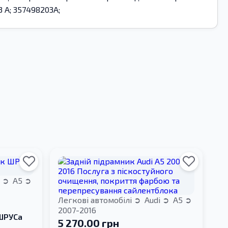
 A; 357498203A;
i
A5
Легкові автомобілі
Audi
A5
2007-2016
 ШРУСа
5 270.00 грн