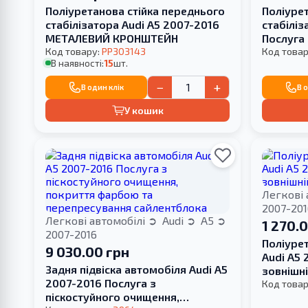
Поліуретанова стійка переднього
Поліуре
стабілізатора Audi A5 2007-2016
стабіліз
МЕТАЛЕВИЙ КРОНШТЕЙН
Послуга
Код товару:
PP303143
САЙЛЕНТ
Код товар
В наявності:
15
шт.
−
+
В один клік
В 
У кошик
Легкові 
2007-201
Легкові автомобілі
Audi
A5
1 270.
2007-2016
Поліуре
9 030.00 грн
Audi A5 
Задня підвіска автомобіля Audi A5
зовнішн
2007-2016 Послуга з
Код товар
піскостуйного очищення,