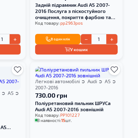
Задній підрамник Audi A5 2007-
2016 Послуга з піскостуйного
очищення, покриття фарбою та
перепресування сайлентблока
Код товару:
pp2963pos
+
−
+
В один клік
У кошик
Легкові автомобілі
Audi
A5
2007-2016
i
A5
730.00 грн
Поліуретановий пильник ШРУСа
Audi A5 2007-2016 зовнішній
Код товару:
PP101227
В наявності:
15
шт.
 A5