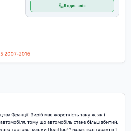
В один клік
9
A5
2007-2016
ва Франції. Виріб має жорсткість таку ж, як і
автомобіля, тому що автомобіль стане більш збитий,
укцію торгової марки ПоліПро™ надається гарантія 1