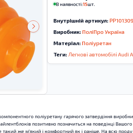
В наявності:
15
шт.
Внутрішній артикул:
PP10130
Виробник:
ПоліПро Україна
Матеріал:
Поліуретан
Теги:
Легкові автомобілі
Audi
компонентного поліуретану гарячого затвердіння виробницт
сайлентблоків позитивно позначиться на поведінці Вашого 
де такий же м'який і комфортний як і раніше. На всю прод