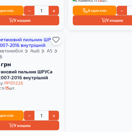
В наявності:
15
шт.
−
+
−
один клік
В один клік
У кошик
У кошик
автомобілі
Audi
A5
6
 грн
тановий пильник ШРУСа
2007-2016 внутрішній
у:
PP101226
ті:
15
шт.
−
+
один клік
У кошик