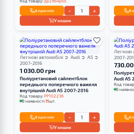
покриття фарбою та
Код товару:
pp2964pos
перепресування сайлентблока
−
+
В один клік
В 
У кошик
Легкові 
Легкові автомобілі
Audi
A5
2007-201
2007-2016
730.00
1 030.00 грн
Поліуре
Поліуретановий сайлентблок
Audi A5 
переднього поперечного важеля
Код товар
В наявнос
внутрішній Audi A5 2007-2016
Код товару:
PP102236
В наявності:
15
шт.
−
+
В один клік
В 
У кошик