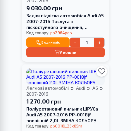
2007-2016
9 030.00 грн
Задня підвіска автомобіля Audi A5
2007-2016 Послуга з
піскостуйного очищення,
покриття фарбою та
Код товару:
pp2964pos
перепресування сайлентблока
−
+
В один клік
У кошик
Легкові автомобілі
Audi
A5
2007-2016
1 270.00 грн
Поліуретановий пильник ШРУСа
Audi A5 2007-2016 PP-0018jf
зовнішній 2,0L ЗМІНА КОЛЬОРУ
Код товару:
pp0018j_25x85m