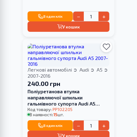
−
+
В один клік
У кошик
Легкові автомобілі
Audi
A5
2007-2016
240.00 грн
Поліуретанова втулка
направляючої шпильки
гальмівного супорта Audi A5
2007-2016
Код товару:
PP102205
В наявності:
15
шт.
−
+
В один клік
У кошик