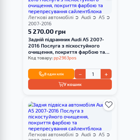
Легкові автомобілі
Audi
A5
2007-2016
5 270.00 грн
Задній підрамник Audi A5 2007-
2016 Послуга з піскостуйного
очищення, покриття фарбою та
перепресування сайлентблока
Код товару:
pp2963pos
−
+
В один клік
У кошик
Легкові автомобілі
Audi
A5