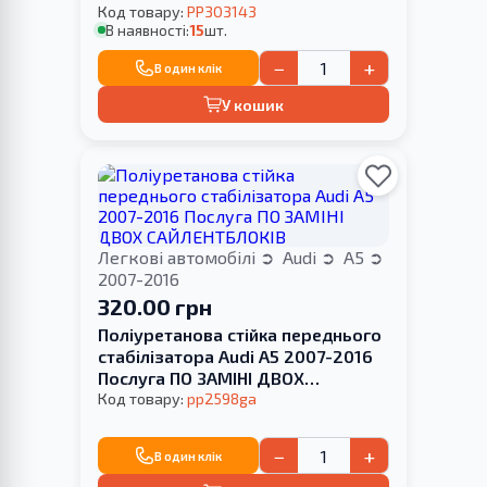
Код товару:
PP303143
В наявності:
15
шт.
−
+
В один клік
У кошик
Легкові автомобілі
Audi
A5
2007-2016
320.00 грн
Поліуретанова стійка переднього
стабілізатора Audi A5 2007-2016
Послуга ПО ЗАМІНІ ДВОХ
САЙЛЕНТБЛОКІВ
Код товару:
pp2598ga
−
+
В один клік