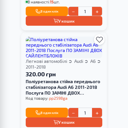
В наявності:
15
шт.
−
+
В один клік
У кошик
Легкові автомобілі
Audi
A6
2011-2018
320.00 грн
Поліуретанова стійка переднього
стабілізатора Audi A6 2011-2018
Послуга ПО ЗАМІНІ ДВОХ
САЙЛЕНТБЛОКІВ
Код товару:
pp2598ga
−
+
В один клік
У кошик