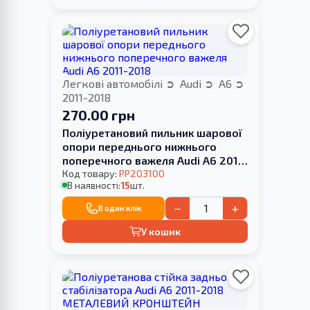
Легкові автомобілі
Audi
A6
2011-2018
270.00 грн
Поліуретановий пильник шарової
опори переднього нижнього
поперечного важеля Audi A6 2011-
2018
Код товару:
PP203100
В наявності:
15
шт.
−
+
В один клік
У кошик