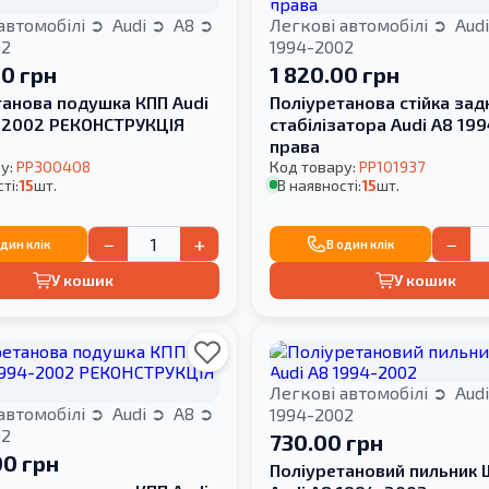
автомобілі
Audi
A8
Легкові автомобілі
Aud
02
1994-2002
00 грн
1 820.00 грн
танова подушка КПП Audi
Поліуретанова стійка зад
-2002 РЕКОНСТРУКЦІЯ
стабілізатора Audi A8 19
права
у:
PP300408
Код товару:
PP101937
ті:
15
шт.
В наявності:
15
шт.
−
+
−
один клік
В один клік
У кошик
У кошик
Легкові автомобілі
Aud
автомобілі
Audi
A8
1994-2002
02
730.00 грн
00 грн
Поліуретановий пильник