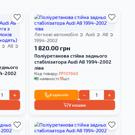
Легкові автомобілі
Audi
A8
1994-2002
i
A8
1 820.00 грн
Поліуретанова стійка заднього
стабілізатора Audi A8 1994-2002
реднього
ліва
94-2002
Код товару:
PP101940
В наявності:
15
шт.
локів
входять)
+
−
+
В один клік
У кошик