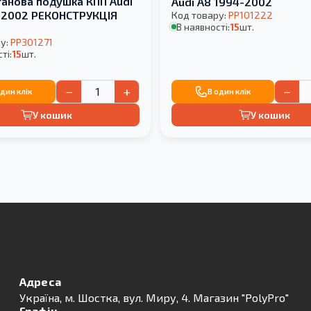
танова подушка КПП Audi
Audi A8 1994-2002
-2002 РЕКОНСТРУКЦІЯ
Код товару:
PP101222
В наявності:
15
шт.
у:
PP301271
ті:
15
шт.
−
+
−
один клік
В один клік
У кошик
У кошик
Адреса
Українa, м. Шостка, вул. Миру, 4. Магазин "PolyPro"
Графік