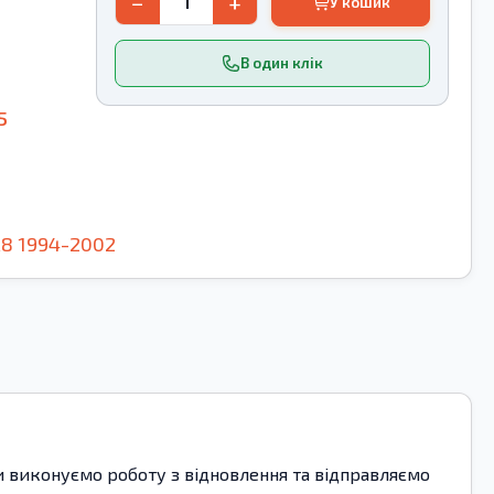
−
+
У кошик
В один клік
5
A8
1994-2002
ми виконуємо роботу з відновлення та відправляємо