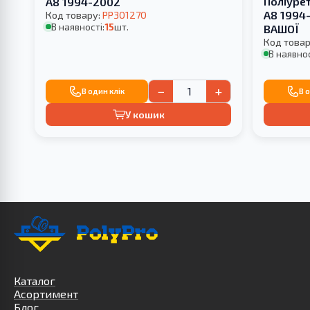
Поліуре
A8 1994-2002
A8 1994
Код товару:
PP301270
В наявності:
15
шт.
ВАШОЇ
Код товар
В наявнос
−
+
В один клік
В 
У кошик
Каталог
Асортимент
Блог