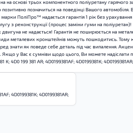
на на основі трьох компонентного поліуретану гарячого з
що позитивно позначиться на поведінці Вашого автомобіля. В
ї марки ПоліПро™ надається гарантія 1 рік без урахуван
у з реконструкції (процес заміни гуми на поліуретан)! М
 двигуна не надається! Гарантія не поширюється на метале
види металевих кронштейнів можуть пошкодитись. Тому ко
еред знати як поведе себе деталь під час випалення. Акц
е). Якщо у Вас є сумніви щодо цього, Ви можете надіслати 
81 K; 4D0 199 381 AR; 4D0199381AF; 4D0199381K; 4D0199381AR
381AF; 4D0199381K; 4D0199381AR;