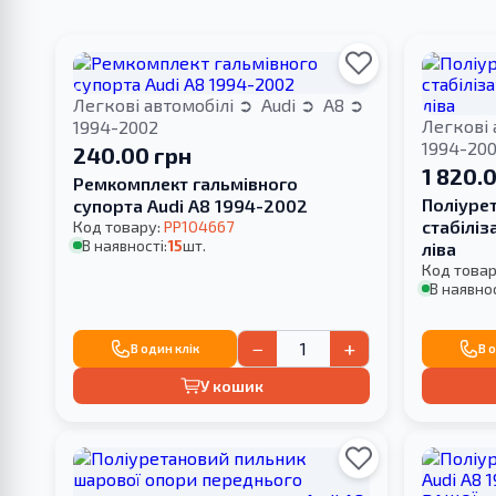
Легкові автомобілі
Audi
A8
Легкові 
1994-2002
1994-20
240.00 грн
1 820.
Ремкомплект гальмівного
Поліурет
супорта Audi A8 1994-2002
стабіліз
Код товару:
PP104667
В наявності:
15
шт.
ліва
Код товар
В наявнос
−
+
В один клік
В 
У кошик