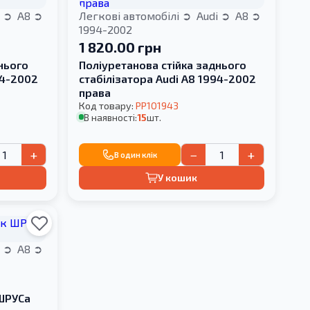
i
A8
Легкові автомобілі
Audi
A8
1994-2002
1 820.00 грн
нього
Поліуретанова стійка заднього
94-2002
стабілізатора Audi A8 1994-2002
права
Код товару:
PP101943
В наявності:
15
шт.
+
−
+
В один клік
У кошик
i
A8
 ШРУСа