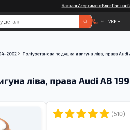
Каталог
Асортимент
Блог
Про нас
Г
УКР
94-2002
Поліуретанова подушка двигуна ліва, права Audi 
уна ліва, права Audi A8 1994
(610)