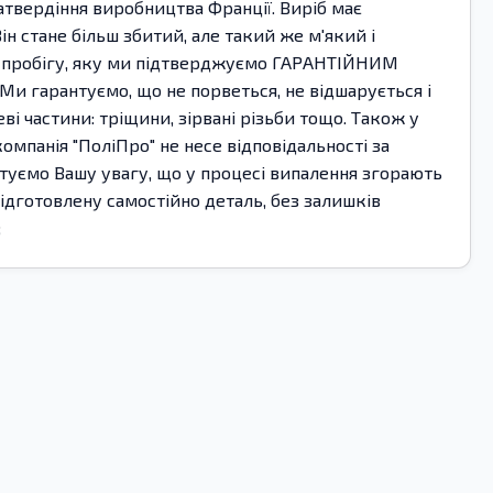
атвердіння виробництва Франції. Виріб має
ін стане більш збитий, але такий же м'який і
ня пробігу, яку ми підтверджуємо ГАРАНТІЙНИМ
и гарантуємо, що не порветься, не відшарується і
ві частини: тріщини, зірвані різьби тощо. Також у
мпанія "ПоліПро" не несе відповідальності за
ентуємо Вашу увагу, що у процесі випалення згорають
підготовлену самостійно деталь, без залишків
;