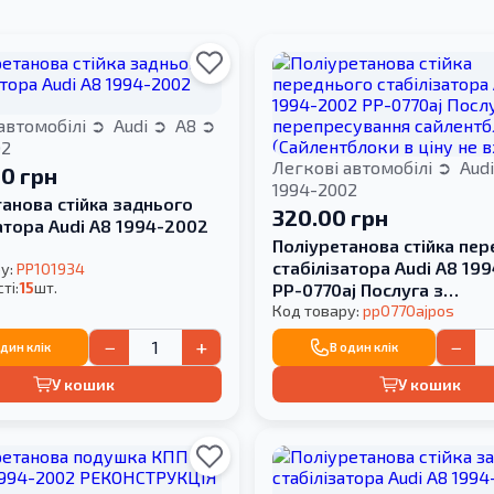
автомобілі
Audi
A8
02
Легкові автомобілі
Aud
00 грн
1994-2002
анова стійка заднього
320.00 грн
атора Audi A8 1994-2002
Поліуретанова стійка пе
стабілізатора Audi A8 19
у:
PP101934
ті:
15
шт.
PP-0770aj Послуга з
перепресування сайлентб
Код товару:
pp0770ajpos
(Сайлентблоки в ціну не 
−
+
−
один клік
В один клік
У кошик
У кошик