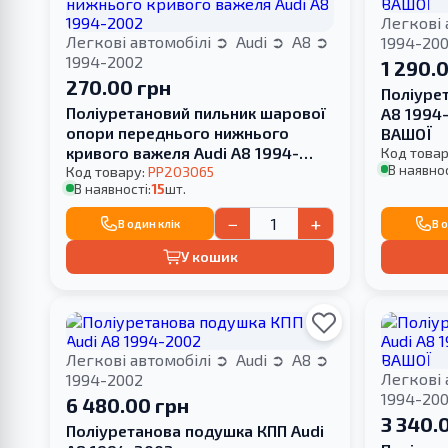
Легкові 
Легкові автомобілі
Audi
A8
1994-20
1994-2002
1 290.
270.00 грн
Поліуре
Поліуретановий пильник шарової
A8 1994
опори переднього нижнього
ВАШОЇ
кривого важеля Audi A8 1994-
Код товар
В наявнос
2002
Код товару:
PP203065
В наявності:
15
шт.
−
+
В один клік
В 
У кошик
Легкові автомобілі
Audi
A8
Легкові 
1994-2002
1994-20
6 480.00 грн
3 340.
Поліуретанова подушка КПП Audi