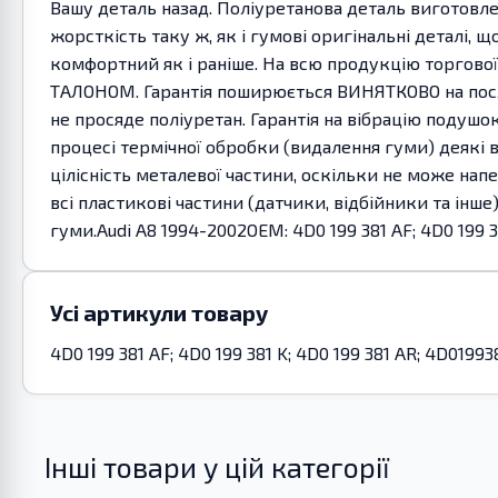
Вашу деталь назад. Поліуретанова деталь виготовле
жорсткість таку ж, як і гумові оригінальні деталі, 
комфортний як і раніше. На всю продукцію торгово
ТАЛОНОМ. Гарантія поширюється ВИНЯТКОВО на послуг
не просяде поліуретан. Гарантія на вібрацію подушок
процесі термічної обробки (видалення гуми) деякі 
цілісність металевої частини, оскільки не може нап
всі пластикові частини (датчики, відбійники та інш
гуми.Audi A8 1994-2002OEM: 4D0 199 381 AF; 4D0 199 3
Усі артикули товару
4D0 199 381 AF; 4D0 199 381 K; 4D0 199 381 AR; 4D0199
Інші товари у цій категорії