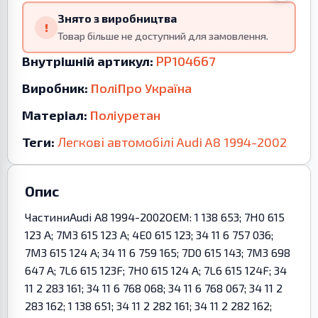
Знято з виробництва
!
Товар більше не доступний для замовлення.
Внутрішній артикул:
PP104667
Виробник:
ПоліПро Україна
Матеріал:
Поліуретан
Теги:
Легкові автомобілі
Audi
A8
1994-2002
Опис
ЧастиниAudi A8 1994-2002OEM: 1 138 653; 7H0 615
123 A; 7M3 615 123 A; 4E0 615 123; 34 11 6 757 036;
7M3 615 124 A; 34 11 6 759 165; 7D0 615 143; 7M3 698
647 A; 7L6 615 123F; 7H0 615 124 A; 7L6 615 124F; 34
11 2 283 161; 34 11 6 768 068; 34 11 6 768 067; 34 11 2
283 162; 1 138 651; 34 11 2 282 161; 34 11 2 282 162;