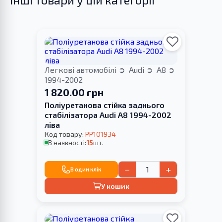
Легкові автомобілі
Audi
A8
1994-2002
1 820.00 грн
Поліуретанова стійка заднього
стабілізатора Audi A8 1994-2002
ліва
Код товару:
PP101934
В наявності:
15
шт.
−
+
В один клік
У кошик