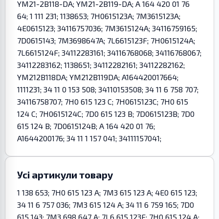
YM21-2B118-DA; YM21-2B119-DA; A 164 420 01 76
64; 1 111 231; 1138653; 7H0615123A; 7M3615123A;
4E0615123; 34116757036; 7M3615124A; 34116759165;
7D0615143; 7M3698647A; 7L6615123F; 7H0615124A;
7L6615124F; 34112283161; 34116768068; 34116768067;
34112283162; 1138651; 34112282161; 34112282162;
YM212B118DA; YM212B119DA; A164420017664;
1111231; 34 11 0 153 508; 34110153508; 34 11 6 758 707;
34116758707; 7H0 615 123 C; 7H0615123C; 7H0 615
124 C; 7H0615124C; 7D0 615 123 B; 7D0615123B; 7D0
615 124 B; 7D0615124B; A 164 420 01 76;
A1644200176; 34 11 1 157 041; 34111157041;
Усі артикули товару
1 138 653; 7H0 615 123 A; 7M3 615 123 A; 4E0 615 123;
34 11 6 757 036; 7M3 615 124 A; 34 11 6 759 165; 7D0
615 143; 7M3 698 647 A; 7L6 615 123F; 7H0 615 124 A;