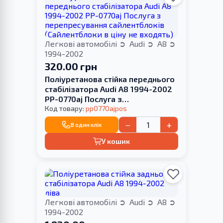
Легкові автомобілі
Audi
A8
1994-2002
320.00 грн
Поліуретанова стійка переднього
стабілізатора Audi A8 1994-2002
PP-0770aj Послуга з
перепресування сайлентблоків
Код товару:
pp0770ajpos
(Сайлентблоки в ціну не входять)
−
+
В один клік
У кошик
Легкові автомобілі
Audi
A8
1994-2002