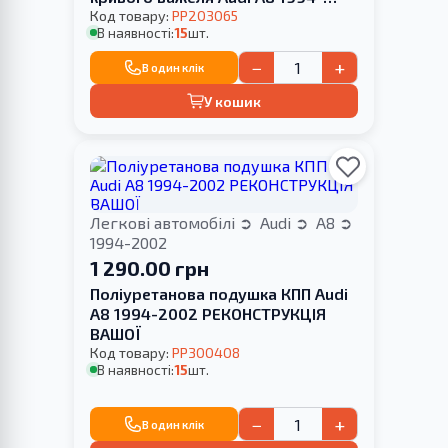
2002
Код товару:
PP203065
В наявності:
15
шт.
−
+
В один клік
У кошик
Легкові автомобілі
Audi
A8
1994-2002
1 290.00 грн
Поліуретанова подушка КПП Audi
A8 1994-2002 РЕКОНСТРУКЦІЯ
ВАШОЇ
Код товару:
PP300408
В наявності:
15
шт.
−
+
В один клік