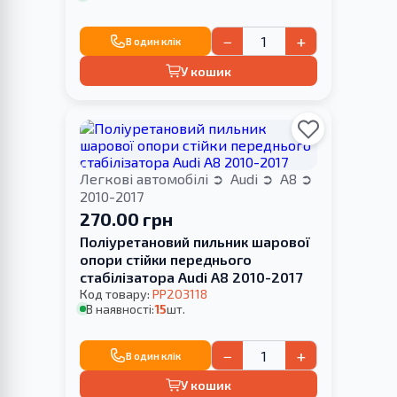
−
+
В один клік
У кошик
Легкові автомобілі
Audi
A8
2010-2017
270.00 грн
Поліуретановий пильник шарової
опори стійки переднього
стабілізатора Audi A8 2010-2017
Код товару:
PP203118
В наявності:
15
шт.
−
+
В один клік
У кошик