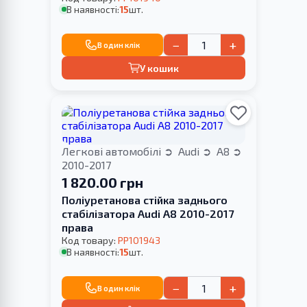
В наявності:
15
шт.
−
+
В один клік
У кошик
Легкові автомобілі
Audi
A8
2010-2017
1 820.00 грн
Поліуретанова стійка заднього
стабілізатора Audi A8 2010-2017
права
Код товару:
PP101943
В наявності:
15
шт.
−
+
В один клік