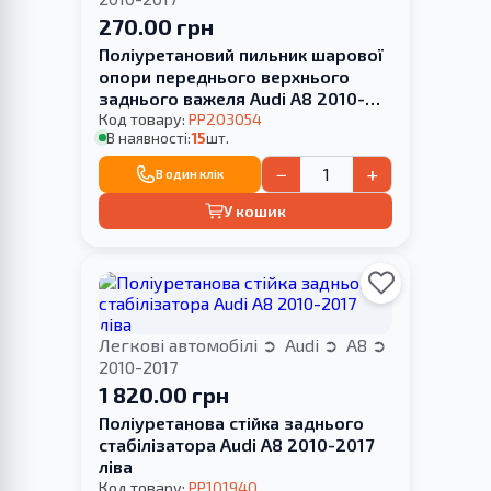
270.00 грн
Поліуретановий пильник шарової
опори переднього верхнього
заднього важеля Audi A8 2010-
2017
Код товару:
PP203054
В наявності:
15
шт.
−
+
В один клік
У кошик
Легкові автомобілі
Audi
A8
2010-2017
1 820.00 грн
Поліуретанова стійка заднього
стабілізатора Audi A8 2010-2017
ліва
Код товару:
PP101940