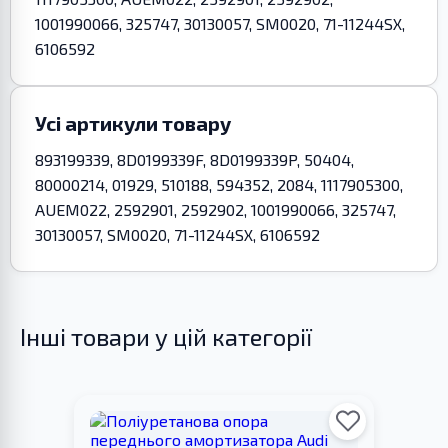
1001990066, 325747, 30130057, SM0020, 71-11244SX,
6106592
Усі артикули товару
893199339, 8D0199339F, 8D0199339P, 50404,
80000214, 01929, 510188, 594352, 2084, 1117905300,
AUEM022, 2592901, 2592902, 1001990066, 325747,
30130057, SM0020, 71-11244SX, 6106592
Інші товари у цій категорії