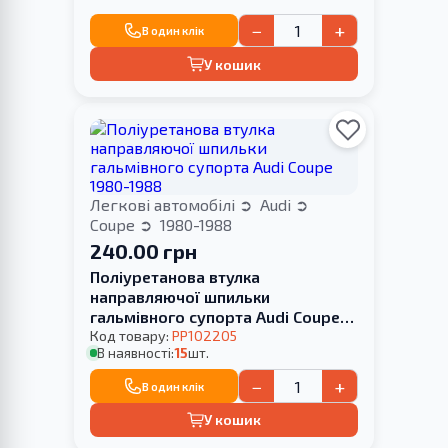
−
+
В один клік
У кошик
Легкові автомобілі
Audi
Coupe
1980-1988
240.00 грн
Поліуретанова втулка
направляючої шпильки
гальмівного супорта Audi Coupe
1980-1988
Код товару:
PP102205
В наявності:
15
шт.
−
+
В один клік
У кошик