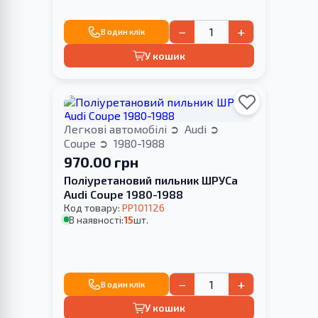
−
+
В один клік
У кошик
Легкові автомобілі
Audi
Coupe
1980-1988
970.00 грн
Поліуретановий пильник ШРУСа
Audi Coupe 1980-1988
Код товару:
PP101126
В наявності:
15
шт.
−
+
В один клік
У кошик