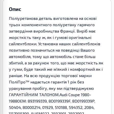
Опис
Поліуретанова деталь виготовлена на основі
трьох компонентного поліуретану гарячого
затвердіння виробництва Франції. Виріб має
жорсткість таку ж, як і гумові оригінальні
сайлентблоки. Установка наших сайлентблоків
позитивно позначиться на поведінці Вашого
автомобіля, тому що автомобіль стане більш
збитий, а за рахунок того, що має жорсткість як
у гуми, буде такий же м'який і комфортний як і
раніше. На всю продукцію торгової марки
ПоліПро™ надається гарантія 1 рік без
урахування пробігу, яку ми підтверджуємо
ГАРАНТІЙНИМ ТАЛОНОМ.Audi Coupe 1980-
1988OEM: 893199339, 8D0199339F, 8D0199339P,
50404, 80000214, 01929, 510188, 594352, 2084,
1117905300, AUEM022, 2592901, 2592902,