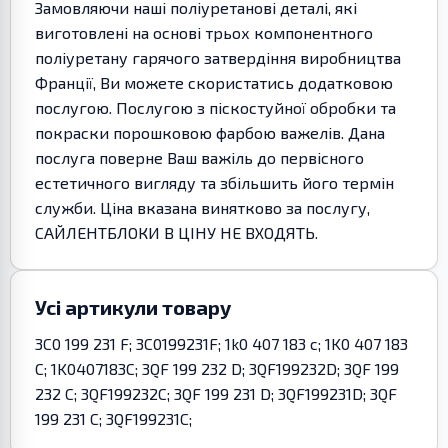
Замовляючи наші поліуретанові деталі, які
виготовлені на основі трьох компонентного
поліуретану гарячого затвердіння виробництва
Франції, Ви можете скористатись додатковою
послугою. Послугою з піскостуйної обробки та
покраски порошковою фарбою важелів. Дана
послуга поверне Ваш важіль до первісного
естетичного вигляду та збільшить його термін
служби. Ціна вказана винятково за послугу,
САЙЛЕНТБЛОКИ В ЦІНУ НЕ ВХОДЯТЬ.
Усі артикули товару
3C0 199 231 F; 3C0199231F; 1k0 407 183 c; 1K0 407 183
C; 1K0407183C; 3QF 199 232 D; 3QF199232D; 3QF 199
232 C; 3QF199232C; 3QF 199 231 D; 3QF199231D; 3QF
199 231 C; 3QF199231C;