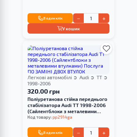
−
+
В один клік
У кошик
Легкові автомобілі
Audi
TT
1998-2006
320.00 грн
Поліуретанова стійка переднього
стабілізатора Audi TT 1998-2006
(Сайлентблоки з металевими
втулками) Послуга ПО ЗАМІНІ
Код товару:
pp2914ga
ДВОХ ВТУЛОК
−
+
В один клік