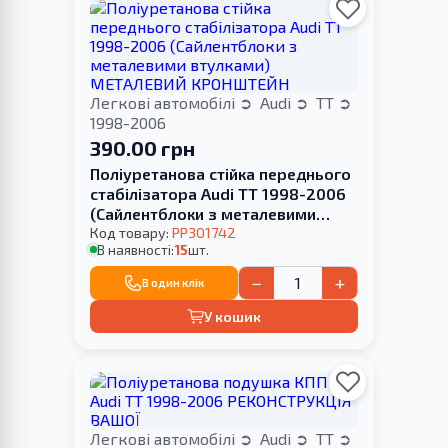
Легкові автомобілі
Audi
TT
1998-2006
390.00 грн
Поліуретанова стійка переднього
стабілізатора Audi TT 1998-2006
(Сайлентблоки з металевими
втулками) МЕТАЛЕВИЙ
Код товару:
PP301742
В наявності:
15
шт.
КРОНШТЕЙН
−
+
В один клік
У кошик
Легкові автомобілі
Audi
TT