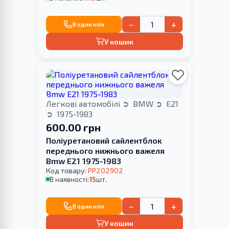
−
+
В один клік
У кошик
Легкові автомобілі
BMW
E21
1975-1983
600.00 грн
Поліуретановий сайлентблок
переднього нижнього важеля
Bmw E21 1975-1983
Код товару:
PP202902
В наявності:
15
шт.
−
+
В один клік
У кошик