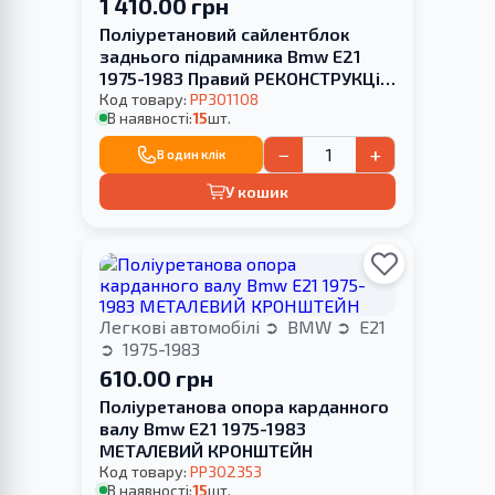
1 410.00 грн
Поліуретановий сайлентблок
заднього підрамника Bmw E21
1975-1983 Правий РЕКОНСТРУКЦіЯ
ВАШОГО
Код товару:
PP301108
В наявності:
15
шт.
−
+
В один клік
У кошик
Легкові автомобілі
BMW
E21
1975-1983
610.00 грн
Поліуретанова опора карданного
валу Bmw E21 1975-1983
МЕТАЛЕВИЙ КРОНШТЕЙН
Код товару:
PP302353
В наявності:
15
шт.