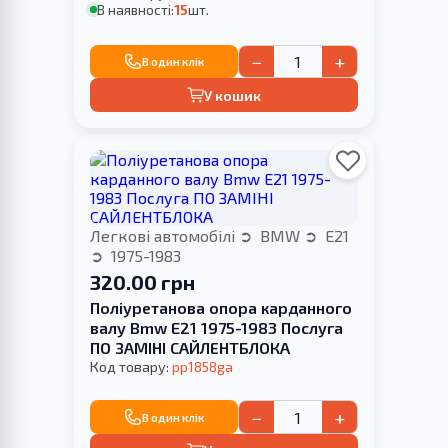
В наявності:
15
шт.
−
+
В один клік
У кошик
Легкові автомобілі
BMW
E21
1975-1983
320.00 грн
Поліуретанова опора карданного
валу Bmw E21 1975-1983 Послуга
ПО ЗАМІНІ САЙЛЕНТБЛОКА
Код товару:
pp1858ga
−
+
В один клік