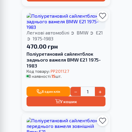
Легкові автомобілі
BMW
E21
1975-1983
470.00 грн
Поліуретановий сайлентблок
заднього важеля BMW E21 1975-
1983
Код товару:
PP201127
В наявності:
15
шт.
−
+
В один клік
У кошик