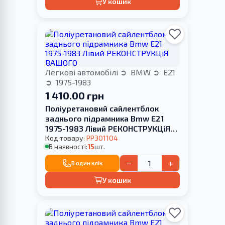
У кошик
Легкові автомобілі
BMW
E21
1975-1983
1 410.00 грн
Поліуретановий сайлентблок
заднього підрамника Bmw E21
1975-1983 Лівий РЕКОНСТРУКЦіЯ
ВАШОГО
Код товару:
PP301104
В наявності:
15
шт.
−
+
В один клік
У кошик