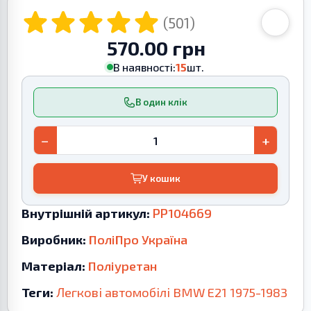
(501)
570.00 грн
В наявності:
15
шт.
В один клік
−
+
У кошик
Внутрішній артикул:
PP104669
Виробник:
ПоліПро Україна
Матеріал:
Поліуретан
Теги:
Легкові автомобілі
BMW
E21
1975-1983