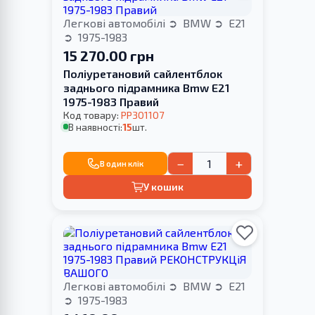
Легкові автомобілі
BMW
E21
1975-1983
15 270.00 грн
Поліуретановий сайлентблок
заднього підрамника Bmw E21
1975-1983 Правий
Код товару:
PP301107
В наявності:
15
шт.
−
+
В один клік
У кошик
Легкові автомобілі
BMW
E21
1975-1983