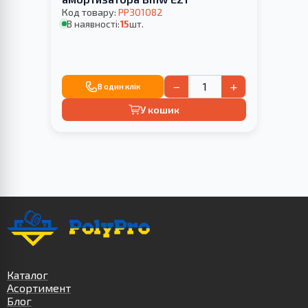
Код товару:
PP301082
В наявності:
15
шт.
−
+
В один клік
У кошик
Каталог
Асортимент
Блог