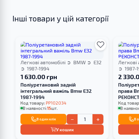
Інші товари у цій категорії
Легкові автомобілі
BMW
E32
Легкові 
1987-1994
1987-
1 630.00 грн
2 330.
Поліуретановий задній
Поліуре
інтегральний важіль Bmw E32
права B
1987-1994
РЕКОНСТ
Код товару:
PP102034
Код товар
В наявності:
15
шт.
В наявнос
−
+
В один клік
В 
У кошик