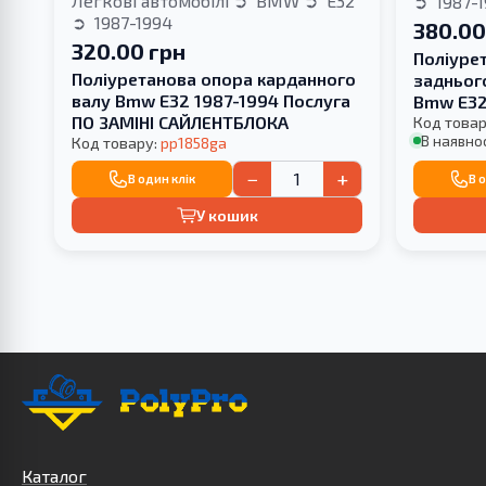
Легкові автомобілі
BMW
E32
1987-
1987-1994
380.00
320.00 грн
Поліуре
Поліуретанова опора карданного
задньог
валу Bmw E32 1987-1994 Послуга
Bmw E32
ПО ЗАМІНІ САЙЛЕНТБЛОКА
Код товар
В наявнос
Код товару:
pp1858ga
−
+
В один клік
В 
У кошик
Каталог