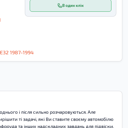
В один клік
1
E32
1987-1994
роднього і після сильно розчаровуються. Але
ішити ті задачі, які Ви ставите своєму автомобілю
 офроуда та інших надскладних завдань для підвіски.