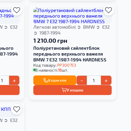
W
E32
Легкові автомобілі
BMW
E32
1987-1994
1 210.00 грн
днього
Поліуретановий сайлентблок
987-1994
переднього верхнього важеля
BMW 7 E32 1987-1994 HARDNESS
Код товару:
PP300753
В наявності:
15
шт.
+
−
+
В один клік
У кошик
W
E32