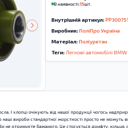
В наявності:
15
шт.
Внутрішній артикул:
PP30075
Виробник:
ПоліПро Україна
Матеріал:
Поліуретан
Теги:
Легкові автомобілі
BMW
сла. І хлопці очікують від нашої продукції чогось надпри
наші вироби стандартної жорсткості просто не можуть вир
і Ви не отримуєте бажаного. Це стосується дрифту, кільця,