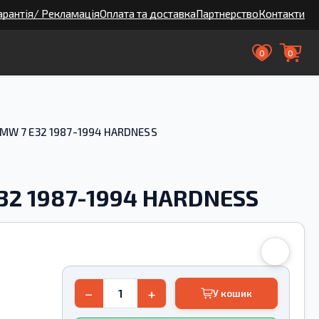
арантія/ Рекламація
Оплата та доставка
Партнерство
Контакти
0
0
MW 7 E32 1987-1994 HARDNESS
32 1987-1994 HARDNESS
−
+
У кошик