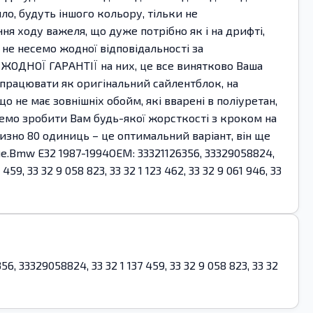
ло, будуть іншого кольору, тільки не
ня ходу важеля, що дуже потрібно як і на дрифті,
и не несемо жодної відповідальності за
 ЖОДНОЇ ГАРАНТІЇ на них, це все винятково Ваша
е працювати як оригінальний сайлентблок, на
о не має зовнішніх обойм, які вварені в поліуретан,
емо зробити Вам будь-якої жорсткості з кроком на
зно 80 одиниць – це оптимальний варіант, він ще
не.Bmw E32 1987-1994OEM: 33321126356, 33329058824,
9, 33 32 9 058 823, 33 32 1 123 462, 33 32 9 061 946, 33
, 33329058824, 33 32 1 137 459, 33 32 9 058 823, 33 32