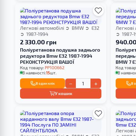
Легкові автомобілі
BMW
E32
Легкові 
1987-1994
1987-
2 330.00 грн
940.00
Поліуретанова подушка заднього
Поліуре
редуктора Bmw E32 1987-1994
переднь
РЕКОНСТРУКЦІЯ ВАШОЇ
BMW 7 E
Код товару:
PP100662
Код товар
В наявності:
15
шт.
В наявнос
−
+
В один клік
В 
У кошик
Легкові 