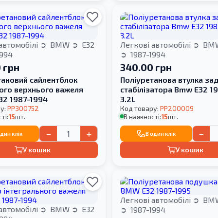
автомобілі
BMW
E32
Легкові автомобілі
BM
1994
1987-1994
 грн
340.00 грн
тановий сайлентблок
Поліуретанова втулка за
ого верхнього важеля
стабілізатора Bmw E32 1
32 1987-1994
3.2L
у:
PP300752
Код товару:
PP200009
ті:
15
шт.
В наявності:
15
шт.
−
+
−
один клік
В один клік
У кошик
У кошик
Легкові автомобілі
BM
автомобілі
BMW
E32
1987-1994