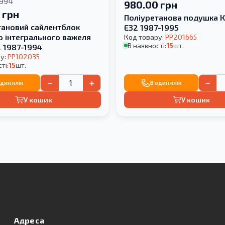
1994
980.00 грн
 грн
Поліуретанова подушка 
тановий сайлентблок
E32 1987-1995
о інтегрального важеля
Код товару:
PP201665
В наявності:
15
шт.
 1987-1994
у:
PP102035
ті:
15
шт.
−
+
−
один клік
В один клік
У кошик
У кошик
Адреса