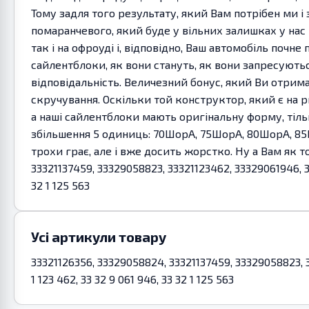
Тому задля того результату, який Вам потрібен ми і
помаранчевого, який буде у вільних залишках у нас 
так і на офроуді і, відповідно, Ваш автомобіль почн
сайлентблоки, як вони стануть, як вони запресуют
відповідальність. Величезний бонус, який Ви отрим
скручування. Оскільки той конструктор, який є на ри
а наші сайлентблоки мають оригінальну форму, тіл
збільшення 5 одиниць: 70ШорА, 75ШорА, 80ШорА, 85
трохи грає, але і вже досить жорстко. Ну а Вам як 
33321137459, 33329058823, 33321123462, 33329061946, 333
32 1 125 563
Усі артикули товару
33321126356, 33329058824, 33321137459, 33329058823, 33
1 123 462, 33 32 9 061 946, 33 32 1 125 563