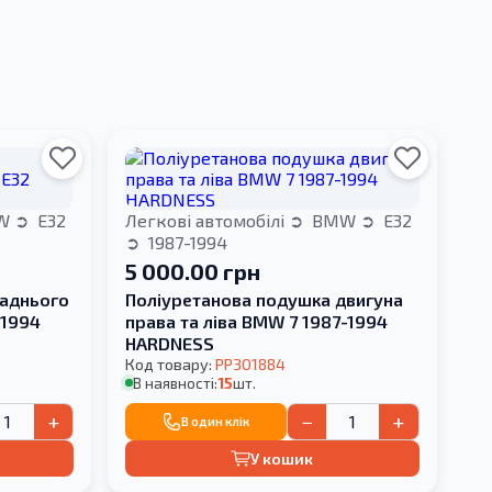
W
E32
Легкові автомобілі
BMW
E32
1987-1994
5 000.00 грн
заднього
Поліуретанова подушка двигуна
-1994
права та ліва BMW 7 1987-1994
HARDNESS
Код товару:
PP301884
В наявності:
15
шт.
+
−
+
В один клік
У кошик