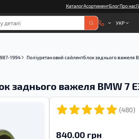
Каталог
Асортимент
Блог
Про нас
Г
УКР
1987-1994
Поліуретановий сайлентблок заднього важеля B
ок заднього важеля BMW 7 E
(480)
840.00 грн