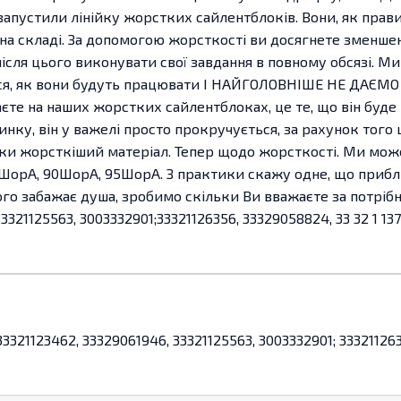
 запустили лінійку жорстких сайлентблоків. Вони, як прави
на складі. За допомогою жорсткості ви досягнете зменшен
е після цього виконувати свої завдання в повному обсязі. М
ься, як вони будуть працювати І НАЙГОЛОВНІШЕ НЕ ДАЄМО
аєте на наших жорстких сайлентблоках, це те, що він буд
нку, він у важелі просто прокручується, за рахунок того щ
ьки жорсткіший матеріал. Тепер щодо жорсткості. Ми мож
ШорА, 90ШорА, 95ШорА. З практики скажу одне, що прибли
того забажає душа, зробимо скільки Ви вважаєте за потріб
21125563, 3003332901;33321126356, 33329058824, 33 32 1 137 45
321123462, 33329061946, 33321125563, 3003332901; 33321126356