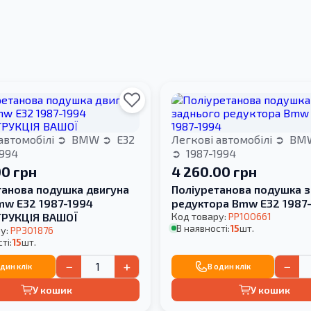
автомобілі
BMW
E32
Легкові автомобілі
BM
1994
1987-1994
00 грн
4 260.00 грн
танова подушка двигуна
Поліуретанова подушка 
mw E32 1987-1994
редуктора Bmw E32 1987
РУКЦІЯ ВАШОЇ
Код товару:
PP100661
В наявності:
15
шт.
у:
PP301876
ті:
15
шт.
−
+
−
один клік
В один клік
У кошик
У кошик