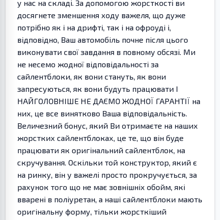
у нас на складі. За допомогою жорсткості ви
досягнете зменшення ходу важеля, що дуже
потрібно як і на дрифті, так і на офроуді і,
відповідно, Ваш автомобіль почне після цього
виконувати свої завдання в повному обсязі. Ми
не несемо жодної відповідальності за
сайлентблоки, як вони стануть, як вони
запресуються, як вони будуть працювати І
НАЙГОЛОВНІШЕ НЕ ДАЄМО ЖОДНОЇ ГАРАНТІЇ на
них, це все винятково Ваша відповідальність.
Величезний бонус, який Ви отримаєте на наших
жорстких сайлентблоках, це те, що він буде
працювати як оригінальний сайлентблок, на
скручування. Оскільки той конструктор, який є
на ринку, він у важелі просто прокручується, за
рахунок того що не має зовнішніх обойм, які
вварені в поліуретан, а наші сайлентблоки мають
оригінальну форму, тільки жорсткіший