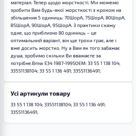
матеріал. Тепер щодо жорсткості. Ми можемо
зробити Вам будь-якої жорсткості з кроком на
збільшення 5 одиниць: 70ШорА, 75ШорА, 80ШорА,
85ШорА, 90ШорА, 95ШорА. З практики скажу
одне, що приблизно 80 одиниць – це
оптимальний варіант, він ще трохи грає, але і
вже досить жорстко. Ну а Вам як того забажає
душа, зробимо скільки Ви вважаєте за
потрібне.Bmw E34 1987-1995OEM: 33 55 1 138 104;
33551138104; 33 55 1 136 491; 33551136491;
Усі артикули товару
33 55 1 138 104; 33551138104; 33 55 1 136 491;
33551136491;