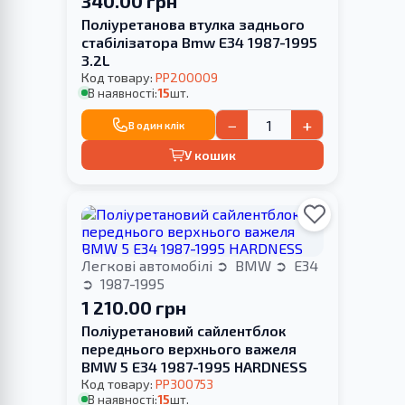
340.00 грн
Поліуретанова втулка заднього
стабілізатора Bmw E34 1987-1995
3.2L
Код товару:
PP200009
В наявності:
15
шт.
−
+
В один клік
У кошик
Легкові автомобілі
BMW
E34
1987-1995
1 210.00 грн
Поліуретановий сайлентблок
переднього верхнього важеля
BMW 5 E34 1987-1995 HARDNESS
Код товару:
PP300753
В наявності:
15
шт.