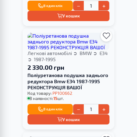
−
+
В один клік
У кошик
Легкові автомобілі
BMW
E34
1987-1995
2 330.00 грн
Поліуретанова подушка заднього
редуктора Bmw E34 1987-1995
РЕКОНСТРУКЦІЯ ВАШОЇ
Код товару:
PP100662
В наявності:
15
шт.
−
+
В один клік
У кошик