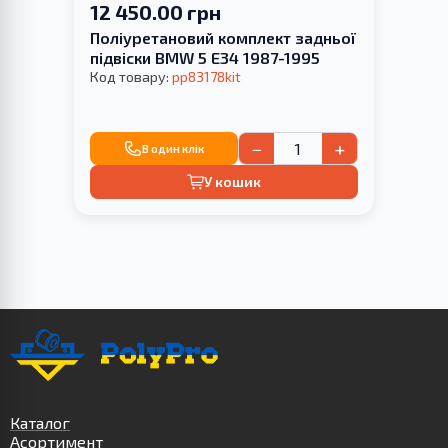
12 450.00 грн
Поліуретановий комплект задньої
підвіски BMW 5 E34 1987-1995
Код товару:
pp83178kit
−
+
В один клік
У кошик
Каталог
Асортимент