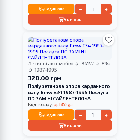
−
+
В один клік
У кошик
Легкові автомобілі
BMW
E34
1987-1995
320.00 грн
Поліуретанова опора карданного
валу Bmw E34 1987-1995 Послуга
ПО ЗАМІНІ САЙЛЕНТБЛОКА
Код товару:
pp1858ga
−
+
В один клік
У кошик