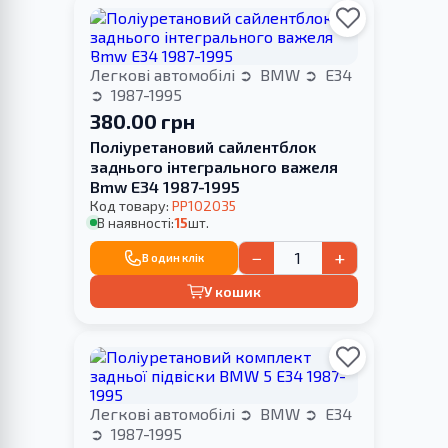
Легкові автомобілі
BMW
E34
1987-1995
380.00 грн
Поліуретановий сайлентблок
заднього інтегрального важеля
Bmw E34 1987-1995
Код товару:
PP102035
В наявності:
15
шт.
−
+
В один клік
У кошик
Легкові автомобілі
BMW
E34
1987-1995