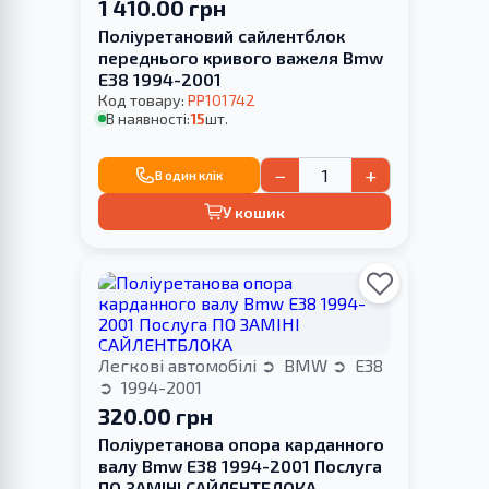
1 410.00 грн
Поліуретановий сайлентблок
переднього кривого важеля Bmw
E38 1994-2001
Код товару:
PP101742
В наявності:
15
шт.
−
+
В один клік
У кошик
Легкові автомобілі
BMW
E38
1994-2001
320.00 грн
Поліуретанова опора карданного
валу Bmw E38 1994-2001 Послуга
ПО ЗАМІНІ САЙЛЕНТБЛОКА