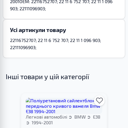
2001OEM: 22116752707; 22 11 6 752 707; 22 11 1 096
903; 22111096903;
Усі артикули товару
22116752707; 22 11 6 752 707; 22 11 1 096 903;
22111096903;
Інші товари у цій категорії
Легкові автомобілі
BMW
E38
1994-2001