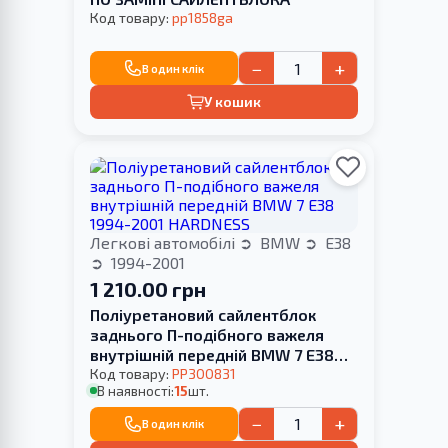
Код товару:
pp1858ga
−
+
В один клік
У кошик
Легкові автомобілі
BMW
E38
1994-2001
1 210.00 грн
Поліуретановий сайлентблок
заднього П-подібного важеля
внутрішній передній BMW 7 E38
1994-2001 HARDNESS
Код товару:
PP300831
В наявності:
15
шт.
−
+
В один клік