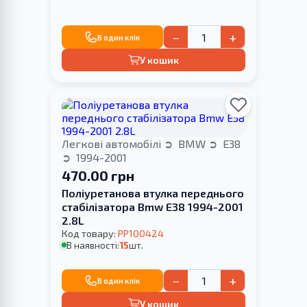
−
+
В один клік
У кошик
Легкові автомобілі
BMW
E38
1994-2001
470.00 грн
Поліуретанова втулка переднього
стабілізатора Bmw E38 1994-2001
2.8L
Код товару:
PP100424
В наявності:
15
шт.
−
+
В один клік
У кошик