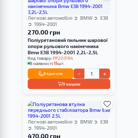
Легкові автомобілі
BMW
E38
1994-2001
270.00 грн
Поліуретановий пильник шарової
опори рульового накінечника
Bmw E38 1994-2001 2,2L-2,5L
Код товару:
PP203194
В наявності:
15
шт.
−
+
В один клік
У кошик
Легкові автомобілі
BMW
E38
1994-2001
470.00 грн