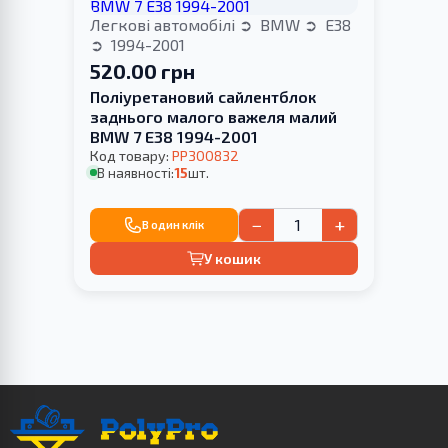
Легкові автомобілі
BMW
E38
1994-2001
520.00 грн
Поліуретановий сайлентблок
заднього малого важеля малий
BMW 7 E38 1994-2001
Код товару:
PP300832
В наявності:
15
шт.
−
+
В один клік
У кошик