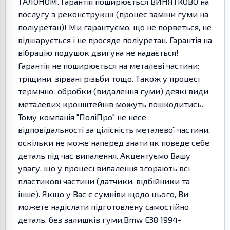
ТАЛОНОМ. Гарантія поширюється ВИНЯТКОВО на
послугу з реконструкції (процес заміни гуми на
поліуретан)! Ми гарантуємо, що не порветься, не
відшарується і не просяде поліуретан. Гарантія на
вібрацію подушок двигуна не надається!
Гарантія не поширюється на металеві частини:
тріщини, зірвані різьби тощо. Також у процесі
термічної обробки (видалення гуми) деякі види
металевих кронштейнів можуть пошкодитись.
Тому компанія "ПоліПро" не несе
відповідальності за цілісність металевої частини,
оскільки не може наперед знати як поведе себе
деталь під час випалення. Акцентуємо Вашу
увагу, що у процесі випалення згорають всі
пластикові частини (датчики, відбійники та
інше). Якщо у Вас є сумніви щодо цього, Ви
можете надіслати підготовлену самостійно
деталь, без залишків гуми.Bmw E38 1994-