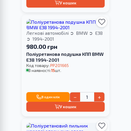
У кошик
Легкові автомобілі
BMW
E38
1994-2001
980.00 грн
Поліуретанова подушка КПП BMW
E38 1994-2001
Код товару:
PP201665
В наявності:
15
шт.
−
+
В один клік
У кошик