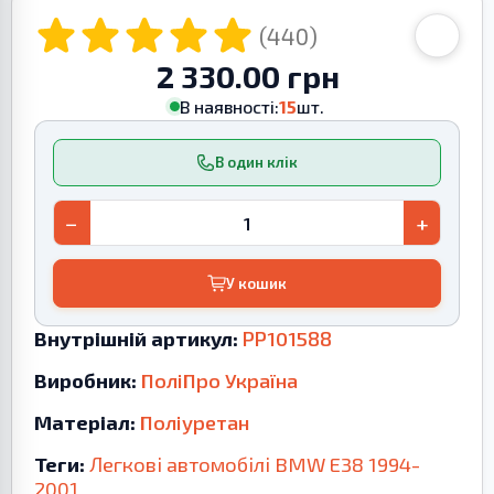
(440)
2 330.00 грн
В наявності:
15
шт.
В один клік
−
+
У кошик
Внутрішній артикул:
PP101588
Виробник:
ПоліПро Україна
Матеріал:
Поліуретан
Теги:
Легкові автомобілі
BMW
E38
1994-
2001