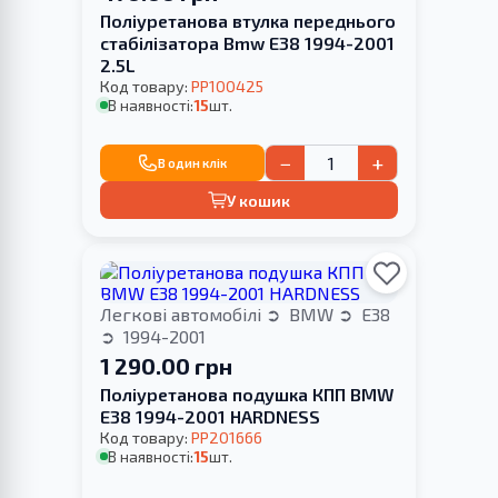
Поліуретанова втулка переднього
стабілізатора Bmw E38 1994-2001
2.5L
Код товару:
PP100425
В наявності:
15
шт.
−
+
В один клік
У кошик
Легкові автомобілі
BMW
E38
1994-2001
1 290.00 грн
Поліуретанова подушка КПП BMW
E38 1994-2001 HARDNESS
Код товару:
PP201666
В наявності:
15
шт.