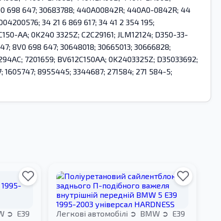
 4D0 698 647; 30683788; 440A00842R; 440A0-0842R; 44
004200576; 34 21 6 869 617; 34 41 2 354 195;
-2C150-AA; 0K240 3325Z; C2C29161; JLM12124; D350-33-
47; 8V0 698 647; 30648018; 30665013; 30666828;
2B294AC; 7201659; BV612C150AA; 0K2403325Z; D35033692;
1605747; 8955445; 3344687; 271584; 271 584-5;
W
E39
Легкові автомобілі
BMW
E39