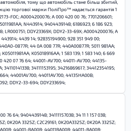
автомобіля, тому що автомобіль стане більш збитий,
укцію торгової марки ПоліПро™ надається гарантія 1
3-FOC; A0004200076; A 000 420 00 76; 7701206601;
; 5011981AA; N443914; 9404439148; 6186923; 6 186 923;
8; LR000751; DDY23369X; DDY2-33-69X; A0004200076; A
 443914; 4439 14; 92835194900; 928 351 949 00;
440A0-0877R; 44 0A 008 77R; 440A00877R; 5011 981AA;
A; K05011981AA; K05018916AA; 1 583 139; 1 583 140; 6 669
00 420 07 76 64; 44001-AV700; 44011-AV700; 44135-
; 34110141338; 34111153195; 34216869617; 34412354195;
7664; 44001AV700; 44011AV700; 44135HA00B;
42092; DDY2-33-694; DDY233694;
0 76 64; 9404439148; 34111157038; 34 11 1 157 038;
25Z; 0K20A 3325Z; C2C29161; 0K20A3325Z; 0K20A 3325Z;
1BA00B; 44001-BA00B; 44011BA00B; 44011-BA00B;