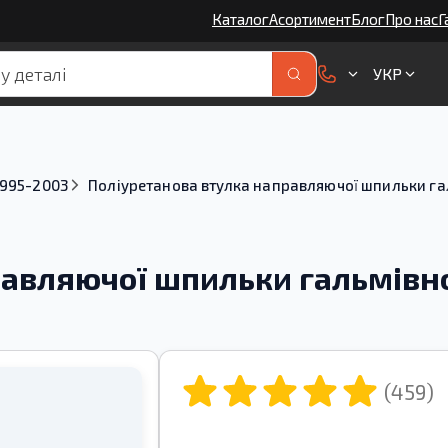
Каталог
Асортимент
Блог
Про нас
Г
УКР
1995-2003
Поліуретанова втулка направляючої шпильки га
равляючої шпильки гальмівно
(459)