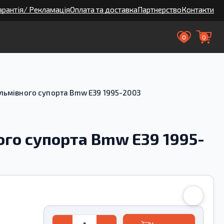
арантія/ Рекламація
Оплата та доставка
Партнерство
Контакти
0
0
льмівного супорта Bmw E39 1995-2003
го супорта Bmw E39 1995-