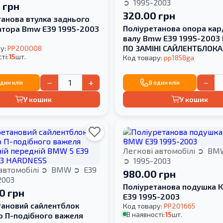
1995-2003
 грн
320.00 грн
танова втулка заднього
Поліуретанова опора ка
затора Bmw E39 1995-2003
валу Bmw E39 1995-2003 
ПО ЗАМІНІ САЙЛЕНТБЛОКА
у:
PP200008
ті:
15
шт.
Код товару:
pp1858ga
−
+
−
один клік
В один клік
У кошик
У кошик
Легкові автомобілі
BM
1995-2003
автомобілі
BMW
E39
980.00 грн
2003
Поліуретанова подушка 
00 грн
E39 1995-2003
тановий сайлентблок
Код товару:
PP201665
В наявності:
15
шт.
о П-подібного важеля