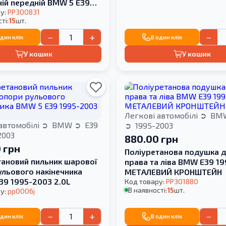
ній передній BMW 5 E39
03 HARDNESS
у:
PP300831
ті:
15
шт.
−
+
−
один клік
В один клік
У кошик
У кошик
Легкові автомобілі
BM
автомобілі
BMW
E39
1995-2003
2003
880.00 грн
 грн
Поліуретанова подушка д
тановий пильник шарової
права та ліва BMW E39 1
ульового накінечника
МЕТАЛЕВИЙ КРОНШТЕЙН
39 1995-2003 2.0L
Код товару:
PP301880
В наявності:
15
шт.
у:
pp0006j
−
+
−
один клік
В один клік