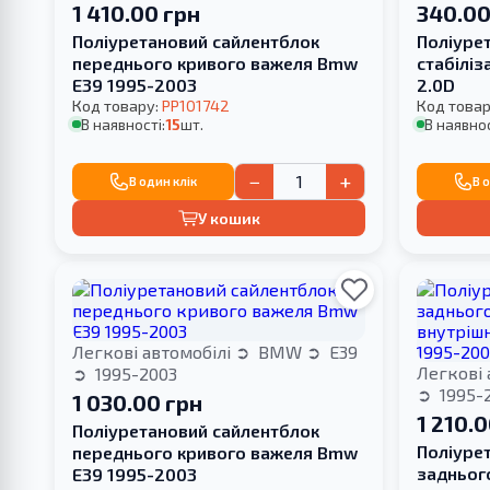
1 410.00 грн
340.00
Поліуретановий сайлентблок
Поліуре
переднього кривого важеля Bmw
стабілі
E39 1995-2003
2.0D
Код товару:
PP101742
Код товар
В наявності:
15
шт.
В наявнос
−
+
В один клік
В 
У кошик
Легкові автомобілі
BMW
E39
Легкові 
1995-2003
1995-
1 030.00 грн
1 210.
Поліуретановий сайлентблок
Поліуре
переднього кривого важеля Bmw
задньог
E39 1995-2003