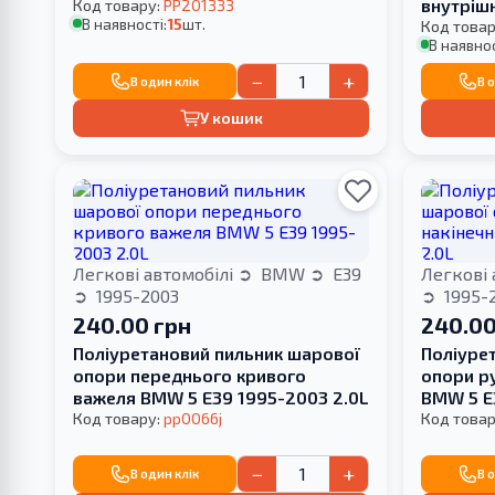
внутріш
Код товару:
PP201333
В наявності:
15
шт.
1995-20
Код товар
В наявнос
−
+
В один клік
В 
У кошик
Легкові автомобілі
BMW
E39
Легкові 
1995-2003
1995-
240.00 грн
240.00
Поліуретановий пильник шарової
Поліуре
опори переднього кривого
опори р
важеля BMW 5 E39 1995-2003 2.0L
BMW 5 E
Код товару:
pp0066j
Код товар
−
+
В один клік
В 