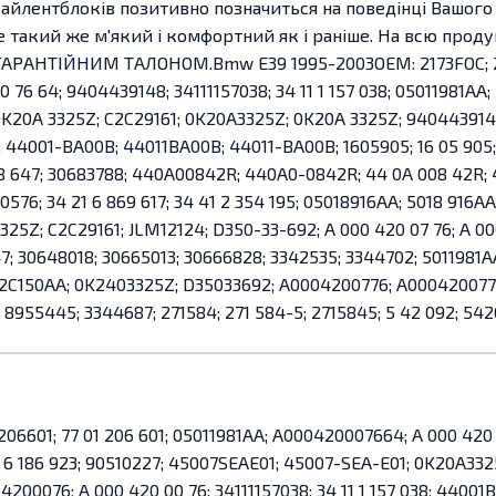
сайлентблоків позитивно позначиться на поведінці Вашого 
де такий же м'який і комфортний як і раніше. На всю прод
ГАРАНТІЙНИМ ТАЛОНОМ.Bmw E39 1995-2003OEM: 2173FOC; 217
 76 64; 9404439148; 34111157038; 34 11 1 157 038; 05011981AA
0K20A 3325Z; C2C29161; 0K20A3325Z; 0K20A 3325Z; 940443914
B; 44001-BA00B; 44011BA00B; 44011-BA00B; 1605905; 16 05 905;
98 647; 30683788; 440A00842R; 440A0-0842R; 44 0A 008 42R; 
200576; 34 21 6 869 617; 34 41 2 354 195; 05018916AA; 5018 916A
325Z; C2C29161; JLM12124; D350-33-692; A 000 420 07 76; A 0
; 30648018; 30665013; 30666828; 3342535; 3344702; 5011981AA
V612C150AA; 0K2403325Z; D35033692; A0004200776; A00042007
; 8955445; 3344687; 271584; 271 584-5; 2715845; 5 42 092; 5
06601; 77 01 206 601; 05011981AA; A000420007664; A 000 420 0
 6 186 923; 90510227; 45007SEAE01; 45007-SEA-E01; 0K20A33
00076; A 000 420 00 76; 34111157038; 34 11 1 157 038; 4400