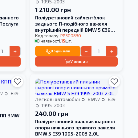
1995-2003
1 210.00 грн
рданного
Поліуретановий сайлентблок
Послуга
заднього П-подібного важеля
внутрішній передній BMW 5 E39
1995-2003 універсал HARDNESS
Код товару:
PP300830
В наявності:
15
шт.
+
−
+
В один клік
У кошик
W
E39
Легкові автомобілі
BMW
E39
1995-2003
240.00 грн
КПП BMW
Поліуретановий пильник шарової
опори нижнього прямого важеля
BMW 5 E39 1995-2003 2.0L