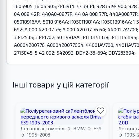
1605905; 16 05 905; 443914; 4439 14; 92835194900; 928
0A 008 42R; 440A0-0877R; 44 0A 008 77R; 440A00877R; 501
05018916AA; 5018 916AA; K05011981AA; K05018916AA; 1 5
692; A 000 420 07 76; A 000 420 07 76 64; 44001-AV700
3342535; 3344702; 5011981AA; 34110141338; 34111153195
A0004200776; A000420077664; 44001AV700; 44011AV700;
2715845; 5 42 092; 542092; DDY2-33-694; DDY233694;
Інші товари у цій категорії
Легкові автомобілі
BMW
E39
Легкові 
1995-2003
1995-