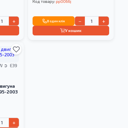
Код товару:
pp0066j
+
−
+
В один клік
У кошик
W
E39
вигуна
995-2003
+