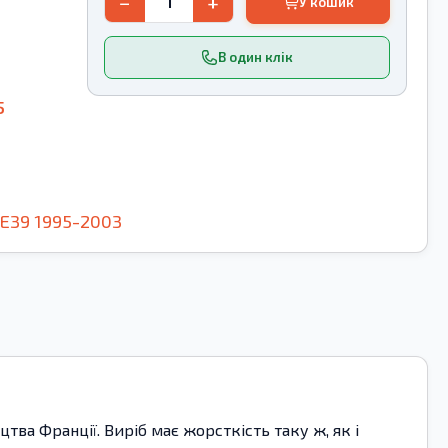
−
+
У кошик
В один клік
5
E39
1995-2003
ва Франції. Виріб має жорсткість таку ж, як і