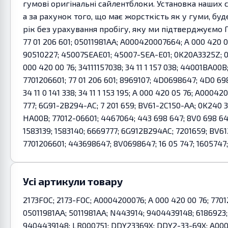
гумові оригінальні сайлентблоки. Установка наших 
а за рахунок того, що має жорсткість як у гуми, бу
рік без урахування пробігу, яку ми підтверджуємо 
77 01 206 601; 05011981AA; A000420007664; A 000 420 00
90510227; 45007SEAE01; 45007-SEA-E01; 0K20A3325Z; 
000 420 00 76; 34111157038; 34 11 1 157 038; 44001BA00
7701206601; 77 01 206 601; 8969107; 4D0698647; 4D0 6
34 11 0 141 338; 34 11 1 153 195; A 000 420 05 76; A0004
777; 6G91-2B294-AC; 7 201 659; BV61-2C150-AA; 0K240 3
HA00B; 77012-06601; 4467064; 443 698 647; 8V0 698 647
1583139; 1583140; 6669777; 6G912B294AC; 7201659; B
7701206601; 443698647; 8V0698647; 16 05 747; 1605747
Усі артикули товару
2173FOC; 2173-FOC; A0004200076; A 000 420 00 76; 77012
05011981AA; 5011981AA; N443914; 9404439148; 6186923;
9404439148; LR000751; DDY23369X; DDY2-33-69X; A00042