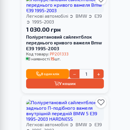
Легкові автомобілі
BMW
E39
1995-2003
1 030.00 грн
Поліуретановий сайлентблок
переднього кривого важеля Bmw
E39 1995-2003
Код товару:
PP201333
В наявності:
15
шт.
−
+
В один клік
У кошик
Легкові автомобілі
BMW
E39