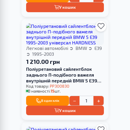
У кошик
Легкові автомобілі
BMW
E39
1995-2003
1 210.00 грн
Поліуретановий сайлентблок
заднього П-подібного важеля
внутрішній передній BMW 5 E39
1995-2003 універсал HARDNESS
Код товару:
PP300830
В наявності:
15
шт.
−
+
В один клік
У кошик