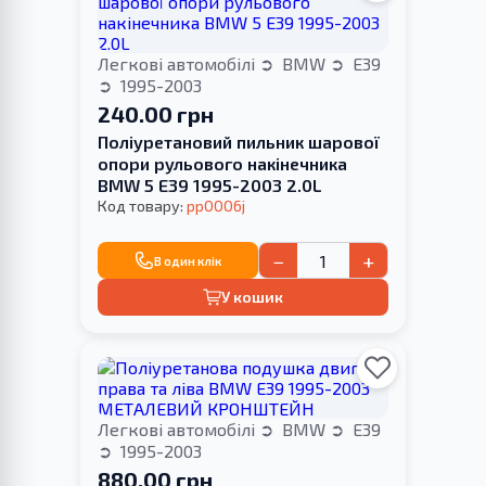
Легкові автомобілі
BMW
E39
1995-2003
240.00 грн
Поліуретановий пильник шарової
опори рульового накінечника
BMW 5 E39 1995-2003 2.0L
Код товару:
pp0006j
−
+
В один клік
У кошик
Легкові автомобілі
BMW
E39
1995-2003
880.00 грн