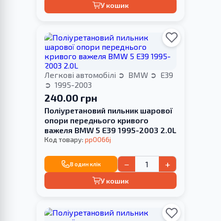
У кошик
Легкові автомобілі
BMW
E39
1995-2003
240.00 грн
Поліуретановий пильник шарової
опори переднього кривого
важеля BMW 5 E39 1995-2003 2.0L
Код товару:
pp0066j
−
+
В один клік
У кошик