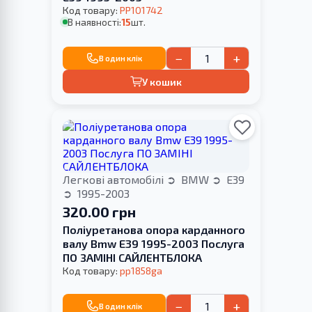
Код товару:
PP101742
В наявності:
15
шт.
−
+
В один клік
У кошик
Легкові автомобілі
BMW
E39
1995-2003
320.00 грн
Поліуретанова опора карданного
валу Bmw E39 1995-2003 Послуга
ПО ЗАМІНІ САЙЛЕНТБЛОКА
Код товару:
pp1858ga
−
+
В один клік