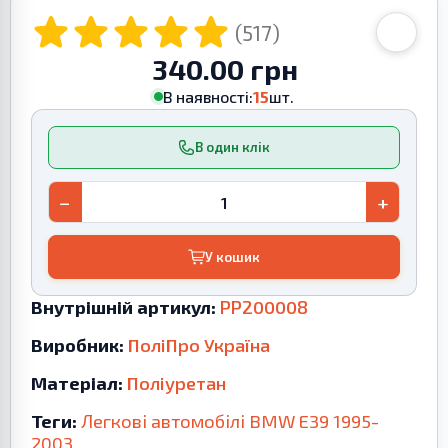
(517)
340.00 грн
В наявності:
15
шт.
В один клік
−
+
У кошик
Внутрішній артикул:
PP200008
Виробник:
ПоліПро Україна
Матеріал:
Поліуретан
Теги:
Легкові автомобілі
BMW
E39
1995-
2003