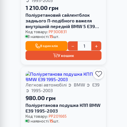
1995-2003
1 210.00 грн
Поліуретановий сайлентблок
заднього П-подібного важеля
внутрішній передній BMW 5 E39
1995-2003 HARDNESS
Код товару:
PP300831
В наявності:
15
шт.
−
+
В один клік
У кошик
Легкові автомобілі
BMW
E39
1995-2003
980.00 грн
Поліуретанова подушка КПП BMW
E39 1995-2003
Код товару:
PP201665
В наявності:
15
шт.