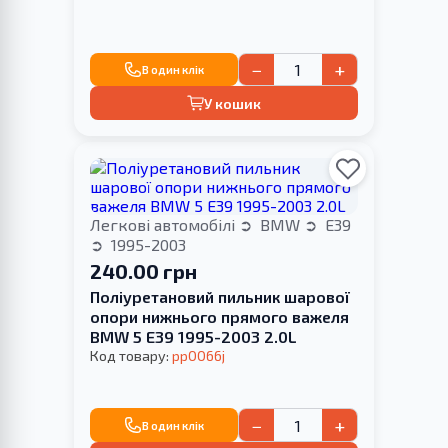
−
+
В один клік
У кошик
Легкові автомобілі
BMW
E39
1995-2003
240.00 грн
Поліуретановий пильник шарової
опори нижнього прямого важеля
BMW 5 E39 1995-2003 2.0L
Код товару:
pp0066j
−
+
В один клік