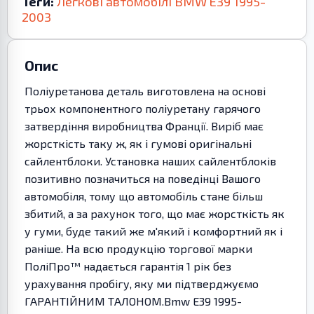
Теги:
Легкові автомобілі
BMW
E39
1995-
2003
Опис
Поліуретанова деталь виготовлена на основі
трьох компонентного поліуретану гарячого
затвердіння виробництва Франції. Виріб має
жорсткість таку ж, як і гумові оригінальні
сайлентблоки. Установка наших сайлентблоків
позитивно позначиться на поведінці Вашого
автомобіля, тому що автомобіль стане більш
збитий, а за рахунок того, що має жорсткість як
у гуми, буде такий же м'який і комфортний як і
раніше. На всю продукцію торгової марки
ПоліПро™ надається гарантія 1 рік без
урахування пробігу, яку ми підтверджуємо
ГАРАНТІЙНИМ ТАЛОНОМ.Bmw E39 1995-