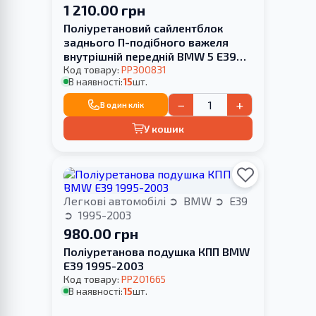
1 210.00 грн
Поліуретановий сайлентблок
заднього П-подібного важеля
внутрішній передній BMW 5 E39
1995-2003 HARDNESS
Код товару:
PP300831
В наявності:
15
шт.
−
+
В один клік
У кошик
Легкові автомобілі
BMW
E39
1995-2003
980.00 грн
Поліуретанова подушка КПП BMW
E39 1995-2003
Код товару:
PP201665
В наявності:
15
шт.