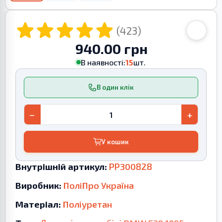
(423)
940.00 грн
В наявності:
15
шт.
В один клік
−
+
У кошик
Внутрішній артикул:
PP300828
Виробник:
ПоліПро Україна
Матеріал:
Поліуретан