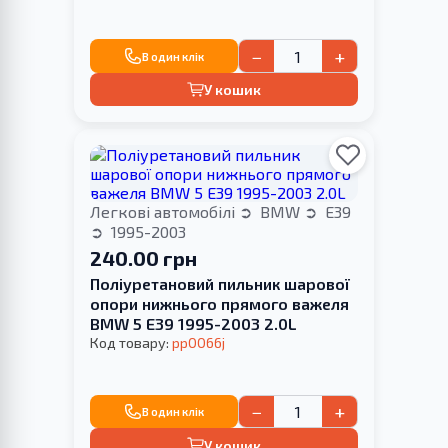
−
+
В один клік
У кошик
Легкові автомобілі
BMW
E39
1995-2003
240.00 грн
Поліуретановий пильник шарової
опори нижнього прямого важеля
BMW 5 E39 1995-2003 2.0L
Код товару:
pp0066j
−
+
В один клік
У кошик