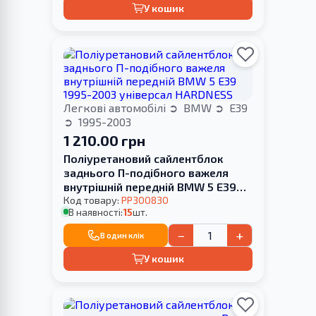
У кошик
Легкові автомобілі
BMW
E39
1995-2003
1 210.00 грн
Поліуретановий сайлентблок
заднього П-подібного важеля
внутрішній передній BMW 5 E39
1995-2003 універсал HARDNESS
Код товару:
PP300830
В наявності:
15
шт.
−
+
В один клік
У кошик