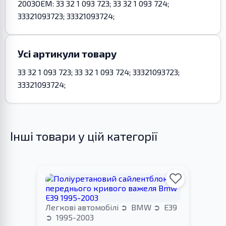
2003OEM: 33 32 1 093 723; 33 32 1 093 724;
33321093723; 33321093724;
Усі артикули товару
33 32 1 093 723; 33 32 1 093 724; 33321093723;
33321093724;
Інші товари у цій категорії
Легкові автомобілі
BMW
E39
1995-2003