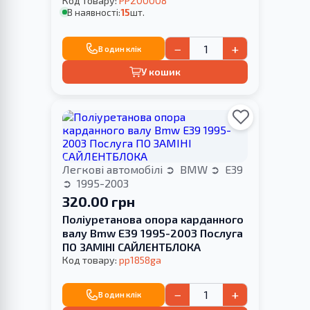
Код товару:
PP200008
В наявності:
15
шт.
−
+
В один клік
У кошик
Легкові автомобілі
BMW
E39
1995-2003
320.00 грн
Поліуретанова опора карданного
валу Bmw E39 1995-2003 Послуга
ПО ЗАМІНІ САЙЛЕНТБЛОКА
Код товару:
pp1858ga
−
+
В один клік