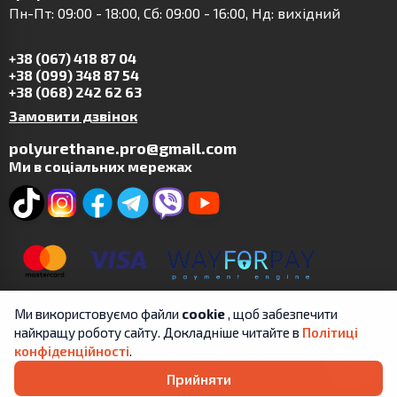
Пн-Пт: 09:00 - 18:00, Сб: 09:00 - 16:00, Нд: вихідний
+38 (067) 418 87 04
+38 (099) 348 87 54
+38 (068) 242 62 63
Замовити дзвінок
polyurethane.pro@gmail.com
Ми в соціальних мережах
Ми використовуємо файли
cookie
, щоб забезпечити
найкращу роботу сайту. Докладніше читайте в
Політиці
Copyright © 2019-2025 | ФОП Цит А.В. | Всі права
конфіденційності
.
захищені.
Прийняти
Угода
Положення про обробку та захист