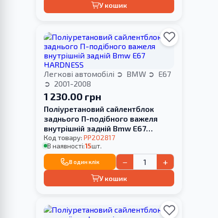
У кошик
Легкові автомобілі
BMW
E67
2001-2008
1 230.00 грн
Поліуретановий сайлентблок
заднього П-подібного важеля
внутрішній задній Bmw E67
HARDNESS
Код товару:
PP202817
В наявності:
15
шт.
−
+
В один клік
У кошик