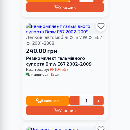
У кошик
Легкові автомобілі
BMW
E67
2001-2008
240.00 грн
Ремкомплект гальмівного
супорта Bmw E67 2002-2009
Код товару:
PP104667
В наявності:
15
шт.
−
+
В один клік
У кошик