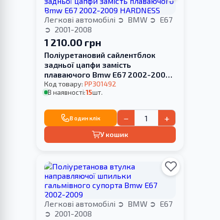
Легкові автомобілі
BMW
E67
2001-2008
1 210.00 грн
Поліуретановий сайлентблок
задньої цапфи замість
плаваючого Bmw E67 2002-2009
HARDNESS
Код товару:
PP301492
В наявності:
15
шт.
−
+
В один клік
У кошик
Легкові автомобілі
BMW
E67
2001-2008