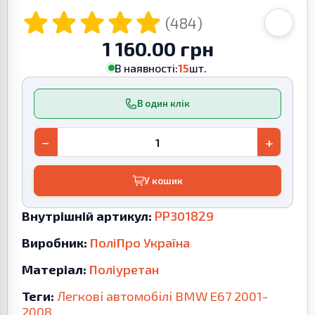
(484)
1 160.00 грн
В наявності:
15
шт.
В один клік
−
+
У кошик
Внутрішній артикул:
PP301829
Виробник:
ПоліПро Україна
Матеріал:
Поліуретан
Теги:
Легкові автомобілі
BMW
E67
2001-
2008