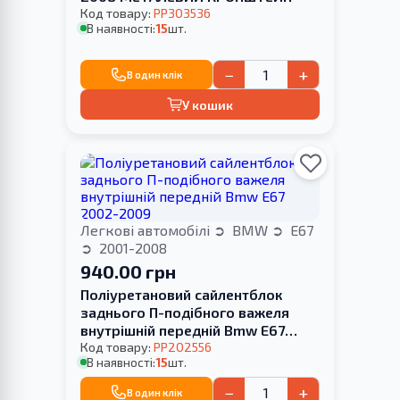
Код товару:
PP303536
В наявності:
15
шт.
−
+
В один клік
У кошик
Легкові автомобілі
BMW
E67
2001-2008
940.00 грн
Поліуретановий сайлентблок
заднього П-подібного важеля
внутрішній передній Bmw E67
2002-2009
Код товару:
PP202556
В наявності:
15
шт.
−
+
В один клік