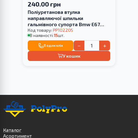
240.00 грн
Поліуретанова втулка
направляючої шпильки
гальмівного супорта Bmw E67
2002-2009
Код товару:
PP102205
В наявності:
15
шт.
−
+
В один клік
У кошик
Каталог
Асортимент