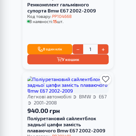
Ремкомплект гальмівного
супорта Bmw E67 2002-2009
Код товару:
PP104668
В наявності:
15
шт.
−
+
В один клік
У кошик
Легкові автомобілі
BMW
E67
2001-2008
940.00 грн
Поліуретановий сайлентблок
задньої цапфи замість
плаваючого Bmw E67 2002-2009