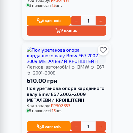
Код товару:
PP301491
В наявності:
15
шт.
−
+
В один клік
У кошик
Легкові автомобілі
BMW
E67
2001-2008
610.00 грн
Поліуретанова опора карданного
валу Bmw E67 2002-2009
МЕТАЛЕВИЙ КРОНШТЕЙН
Код товару:
PP302353
В наявності:
15
шт.
−
+
В один клік