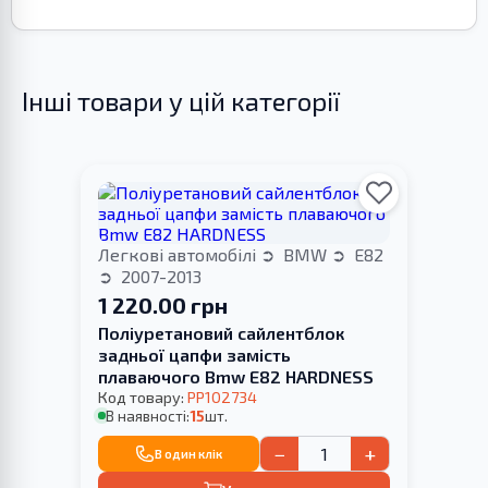
Інші товари у цій категорії
Легкові автомобілі
BMW
E82
2007-2013
1 220.00 грн
Поліуретановий сайлентблок
задньої цапфи замість
плаваючого Bmw E82 HARDNESS
Код товару:
PP102734
В наявності:
15
шт.
−
+
В один клік