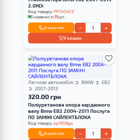
2.0HDi
Код товару:
PP100453
В наявності:
15
шт.
−
+
В один клік
У кошик
Легкові автомобілі
BMW
E82
2007-2013
320.00 грн
Поліуретанова опора карданного
валу Bmw E82 2004-2011 Послуга
ПО ЗАМІНІ САЙЛЕНТБЛОКА
Код товару:
pp1858ga
−
+
В один клік