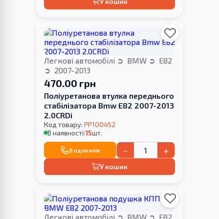
У кошик
Легкові автомобілі
BMW
E82
2007-2013
470.00 грн
Поліуретанова втулка переднього
стабілізатора Bmw E82 2007-2013
2.0CRDi
Код товару:
PP100452
В наявності:
15
шт.
−
+
В один клік
У кошик
Легкові автомобілі
BMW
E82