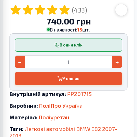
(433)
740.00 грн
В наявності:
15
шт.
В один клік
−
+
У кошик
Внутрішній артикул:
PP201715
Виробник:
ПоліПро Україна
Матеріал:
Поліуретан
Теги:
Легкові автомобілі
BMW
E82
2007-
2013