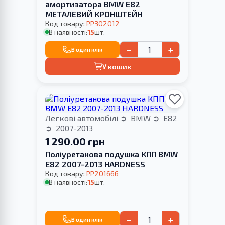
амортизатора BMW E82
МЕТАЛЕВИЙ КРОНШТЕЙН
Код товару:
PP302012
В наявності:
15
шт.
−
+
В один клік
У кошик
Легкові автомобілі
BMW
E82
2007-2013
1 290.00 грн
Поліуретанова подушка КПП BMW
E82 2007-2013 HARDNESS
Код товару:
PP201666
В наявності:
15
шт.
−
+
В один клік