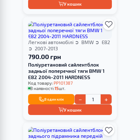
У кошик
Легкові автомобілі
BMW
E82
2007-2013
790.00 грн
Поліуретановий сайлентблок
задньої поперечної тяги BMW 1
E82 2004-2011 HARDNESS
Код товару:
PP101387
В наявності:
15
шт.
−
+
В один клік
У кошик