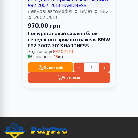
Легкові автомобілі
BMW
E82
2007-2013
970.00 грн
Поліуретановий cайлентблок
переднього прямого важеля BMW
E82 2007-2013 HARDNESS
Код товару:
PP202818
В наявності:
15
шт.
−
+
В один клік
У кошик