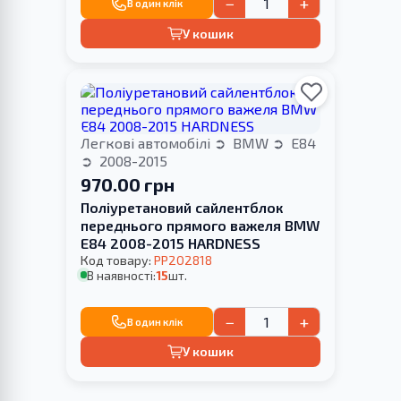
−
+
В один клік
У кошик
Легкові автомобілі
BMW
E84
2008-2015
970.00 грн
Поліуретановий cайлентблок
переднього прямого важеля BMW
E84 2008-2015 HARDNESS
Код товару:
PP202818
В наявності:
15
шт.
−
+
В один клік
У кошик