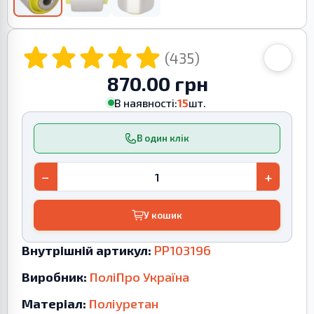
(435)
870.00 грн
В наявності:
15
шт.
В один клік
−
+
У кошик
Внутрішній артикул:
PP103196
Виробник:
ПоліПро Україна
Матеріал:
Поліуретан