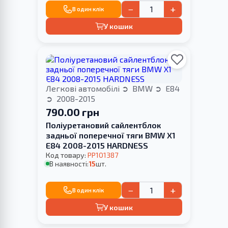
−
+
В один клік
У кошик
Легкові автомобілі
BMW
E84
2008-2015
790.00 грн
Поліуретановий сайлентблок
задньої поперечної тяги BMW X1
E84 2008-2015 HARDNESS
Код товару:
PP101387
В наявності:
15
шт.
−
+
В один клік
У кошик