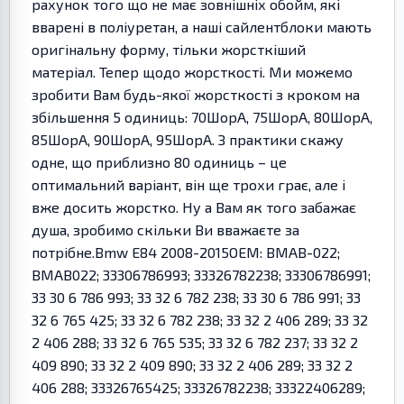
рахунок того що не має зовнішніх обойм, які
вварені в поліуретан, а наші сайлентблоки мають
оригінальну форму, тільки жорсткіший
матеріал. Тепер щодо жорсткості. Ми можемо
зробити Вам будь-якої жорсткості з кроком на
збільшення 5 одиниць: 70ШорА, 75ШорА, 80ШорА,
85ШорА, 90ШорА, 95ШорА. З практики скажу
одне, що приблизно 80 одиниць – це
оптимальний варіант, він ще трохи грає, але і
вже досить жорстко. Ну а Вам як того забажає
душа, зробимо скільки Ви вважаєте за
потрібне.Bmw E84 2008-2015OEM: BMAB-022;
BMAB022; 33306786993; 33326782238; 33306786991;
33 30 6 786 993; 33 32 6 782 238; 33 30 6 786 991; 33
32 6 765 425; 33 32 6 782 238; 33 32 2 406 289; 33 32
2 406 288; 33 32 6 765 535; 33 32 6 782 237; 33 32 2
409 890; 33 32 2 409 890; 33 32 2 406 289; 33 32 2
406 288; 33326765425; 33326782238; 33322406289;