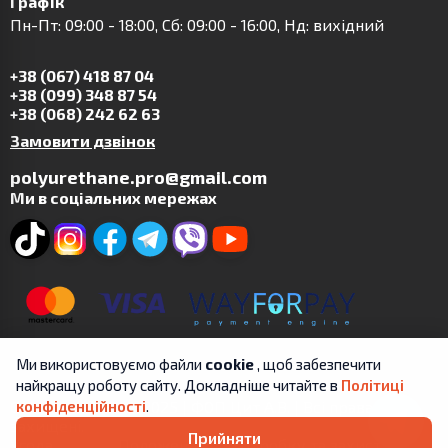
Графік
Пн-Пт: 09:00 - 18:00, Сб: 09:00 - 16:00, Нд: вихідний
+38 (067) 418 87 04
+38 (099) 348 87 54
+38 (068) 242 62 63
Замовити дзвінок
polyurethane.pro@gmail.com
Ми в соціальних мережах
Ми використовуємо файли
cookie
, щоб забезпечити
найкращу роботу сайту. Докладніше читайте в
Політиці
Copyright © 2019-2025 | ФОП Цит А.В. | Всі права
конфіденційності
.
захищені.
Прийняти
Угода
Положення про обробку та захист