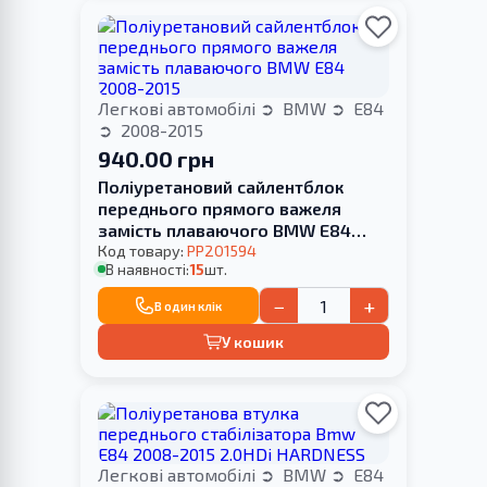
Легкові автомобілі
BMW
E84
2008-2015
940.00 грн
Поліуретановий сайлентблок
переднього прямого важеля
замість плаваючого BMW E84
2008-2015
Код товару:
PP201594
В наявності:
15
шт.
−
+
В один клік
У кошик
Легкові автомобілі
BMW
E84