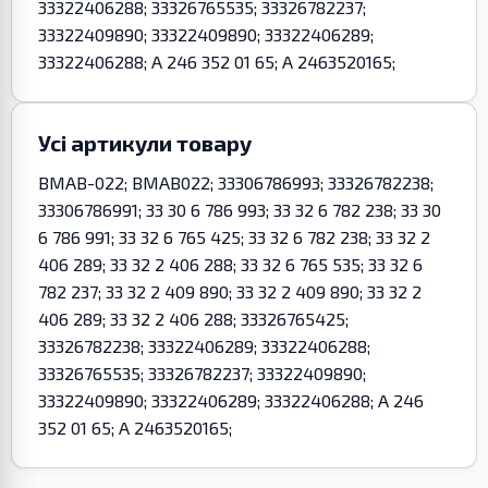
33322406288; 33326765535; 33326782237;
33322409890; 33322409890; 33322406289;
33322406288; A 246 352 01 65; A 2463520165;
Усі артикули товару
BMAB-022; BMAB022; 33306786993; 33326782238;
33306786991; 33 30 6 786 993; 33 32 6 782 238; 33 30
6 786 991; 33 32 6 765 425; 33 32 6 782 238; 33 32 2
406 289; 33 32 2 406 288; 33 32 6 765 535; 33 32 6
782 237; 33 32 2 409 890; 33 32 2 409 890; 33 32 2
406 289; 33 32 2 406 288; 33326765425;
33326782238; 33322406289; 33322406288;
33326765535; 33326782237; 33322409890;
33322409890; 33322406289; 33322406288; A 246
352 01 65; A 2463520165;