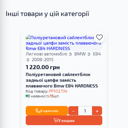
Інші товари у цій категорії
Легкові автомобілі
BMW
E84
2008-2015
1 220.00 грн
Поліуретановий сайлентблок
задньої цапфи замість
плаваючого Bmw E84 HARDNESS
Код товару:
PP102734
В наявності:
15
шт.
−
+
В один клік
У кошик