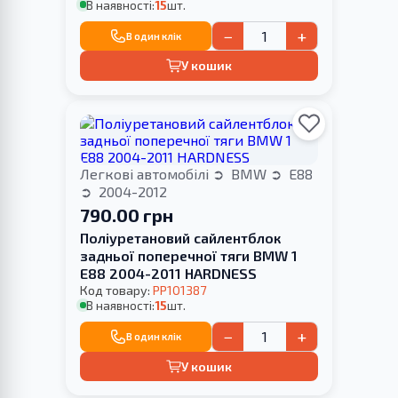
В наявності:
15
шт.
−
+
В один клік
У кошик
Легкові автомобілі
BMW
E88
2004-2012
790.00 грн
Поліуретановий сайлентблок
задньої поперечної тяги BMW 1
E88 2004-2011 HARDNESS
Код товару:
PP101387
В наявності:
15
шт.
−
+
В один клік
У кошик