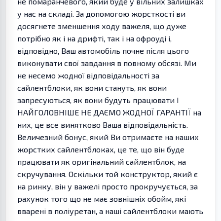
не помаранчевого, який буде у вільних залишках
у нас на складі. За допомогою жорсткості ви
досягнете зменшення ходу важеля, що дуже
потрібно як і на дрифті, так і на офроуді і,
відповідно, Ваш автомобіль почне після цього
виконувати свої завдання в повному обсязі. Ми
не несемо жодної відповідальності за
сайлентблоки, як вони стануть, як вони
запресуються, як вони будуть працювати І
НАЙГОЛОВНІШЕ НЕ ДАЄМО ЖОДНОЇ ГАРАНТІЇ на
них, це все винятково Ваша відповідальність.
Величезний бонус, який Ви отримаєте на наших
жорстких сайлентблоках, це те, що він буде
працювати як оригінальний сайлентблок, на
скручування. Оскільки той конструктор, який є
на ринку, він у важелі просто прокручується, за
рахунок того що не має зовнішніх обойм, які
вварені в поліуретан, а наші сайлентблоки мають