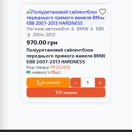
Легкові автомобілі
BMW
E88
2004-2012
970.00 грн
Поліуретановий cайлентблок
переднього прямого важеля BMW
E88 2007-2013 HARDNESS
Код товару:
PP202818
В наявності:
15
шт.
−
+
В один клік
У кошик