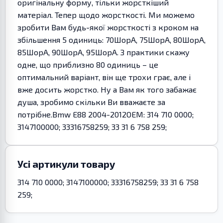
оригінальну форму, тільки жорсткіший
матеріал. Тепер щодо жорсткості. Ми можемо
зробити Вам будь-якої жорсткості з кроком на
збільшення 5 одиниць: 70ШорА, 75ШорА, 80ШорА,
85ШорА, 90ШорА, 95ШорА. З практики скажу
одне, що приблизно 80 одиниць – це
оптимальний варіант, він ще трохи грає, але і
вже досить жорстко. Ну а Вам як того забажає
душа, зробимо скільки Ви вважаєте за
потрібне.Bmw E88 2004-2012OEM: 314 710 0000;
3147100000; 33316758259; 33 31 6 758 259;
Усі артикули товару
314 710 0000; 3147100000; 33316758259; 33 31 6 758
259;