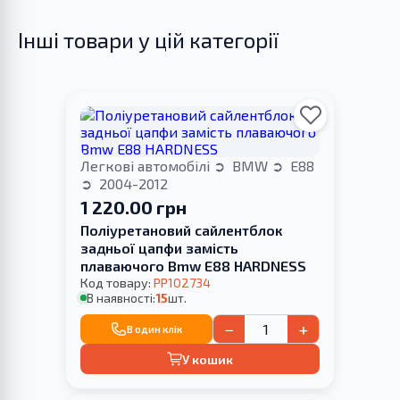
Інші товари у цій категорії
Легкові автомобілі
BMW
E88
2004-2012
1 220.00 грн
Поліуретановий сайлентблок
задньої цапфи замість
плаваючого Bmw E88 HARDNESS
Код товару:
PP102734
В наявності:
15
шт.
−
+
В один клік
У кошик