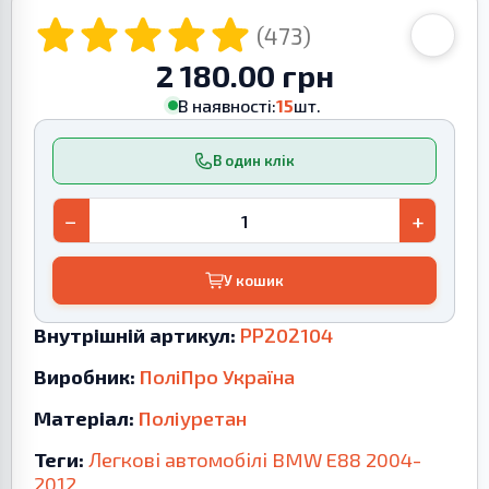
(473)
2 180.00 грн
В наявності:
15
шт.
В один клік
−
+
У кошик
Внутрішній артикул:
PP202104
Виробник:
ПоліПро Україна
Матеріал:
Поліуретан
Теги:
Легкові автомобілі
BMW
E88
2004-
2012