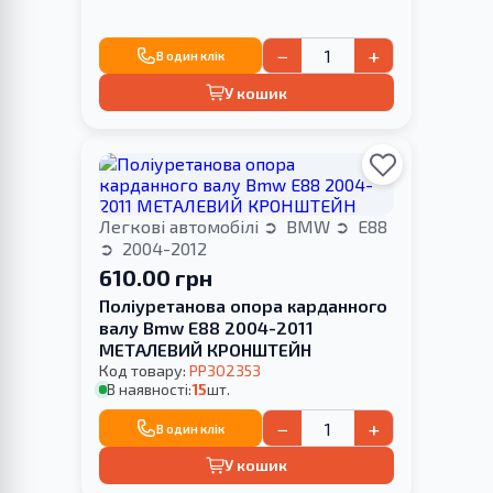
−
+
В один клік
У кошик
Легкові автомобілі
BMW
E88
2004-2012
610.00 грн
Поліуретанова опора карданного
валу Bmw E88 2004-2011
МЕТАЛЕВИЙ КРОНШТЕЙН
Код товару:
PP302353
В наявності:
15
шт.
−
+
В один клік
У кошик