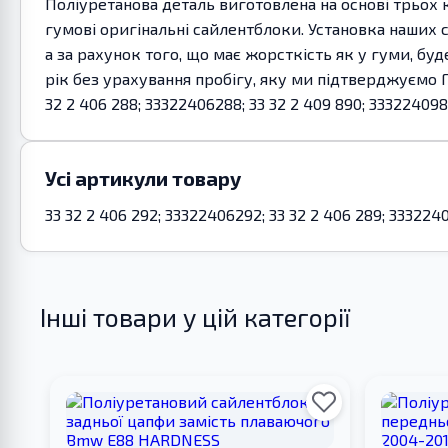
Поліуретанова деталь виготовлена на основі трьох 
гумові оригінальні сайлентблоки. Установка наших 
а за рахунок того, що має жорсткість як у гуми, бу
рік без урахування пробігу, яку ми підтверджуємо 
32 2 406 288; 33322406288; 33 32 2 409 890; 333224098
Усі артикули товару
33 32 2 406 292; 33322406292; 33 32 2 406 289; 333224
Інші товари у цій категорії