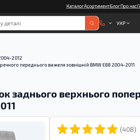
Каталог
Асортимент
Блог
Про нас
Г
УКР
2004-2012
речного переднього важеля зовнішній BMW E88 2004-2011
ок заднього верхнього попе
011
(408)