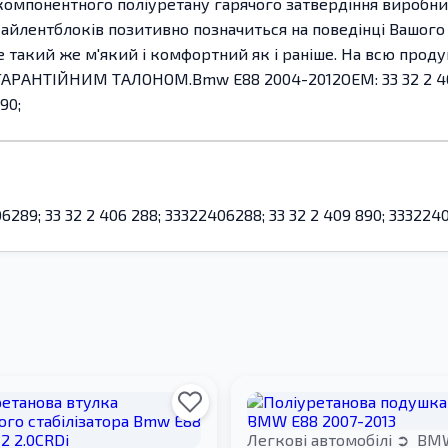
компонентного поліуретану гарячого затвердіння виробницт
сайлентблоків позитивно позначиться на поведінці Вашого 
де такий же м'який і комфортний як і раніше. На всю прод
ГАРАНТІЙНИМ ТАЛОНОМ.Bmw E88 2004-2012OEM: 33 32 2 406 2
90;
06289; 33 32 2 406 288; 33322406288; 33 32 2 409 890; 333224
Легкові автомобілі
BM