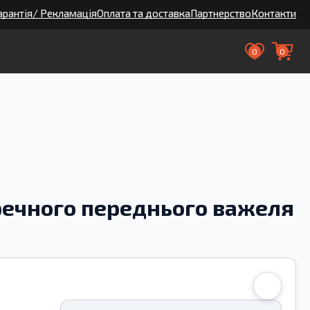
арантія/ Рекламація
Оплата та доставка
Партнерство
Контакти
0
0
речного переднього важеля