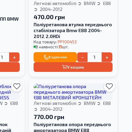
Легкові автомобілі
BMW
E88
2004-2012
470.00 грн
КПП BMW
Поліуретанова втулка переднього
стабілізатора Bmw E88 2004-
2012 2.0HDi
Код товару:
PP100453
В наявності:
15
шт.
+
−
+
В один клік
У кошик
W
E88
Легкові автомобілі
BMW
E88
2004-2012
770.00 грн
лок
Поліуретанова опора переднього
едній
амортизатора BMW E88