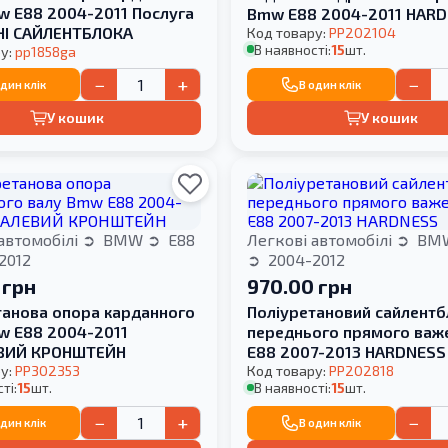
w E88 2004-2011 Послуга
Bmw E88 2004-2011 HAR
НІ САЙЛЕНТБЛОКА
Код товару:
PP202104
В наявності:
15
шт.
у:
pp1858ga
−
+
−
один клік
В один клік
У кошик
У кошик
автомобілі
BMW
E88
Легкові автомобілі
BM
2012
2004-2012
 грн
970.00 грн
танова опора карданного
Поліуретановий cайлентб
w E88 2004-2011
переднього прямого ва
ВИЙ КРОНШТЕЙН
E88 2007-2013 HARDNESS
у:
PP302353
Код товару:
PP202818
ті:
15
шт.
В наявності:
15
шт.
−
+
−
один клік
В один клік