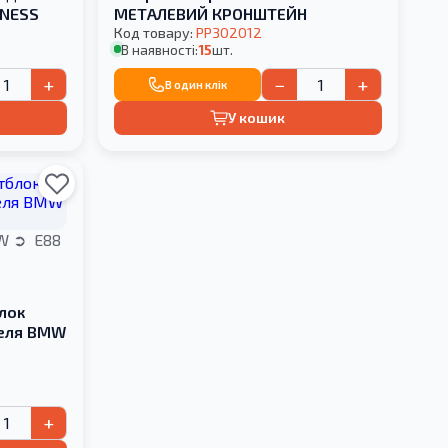
DNESS
МЕТАЛЕВИЙ КРОНШТЕЙН
Код товару:
PP302012
В наявності:
15
шт.
+
−
+
В один клік
У кошик
W
E88
лок
желя BMW
+