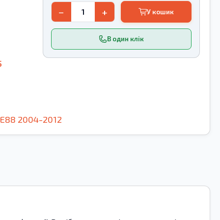
−
+
У кошик
В один клік
5
E88
2004-2012