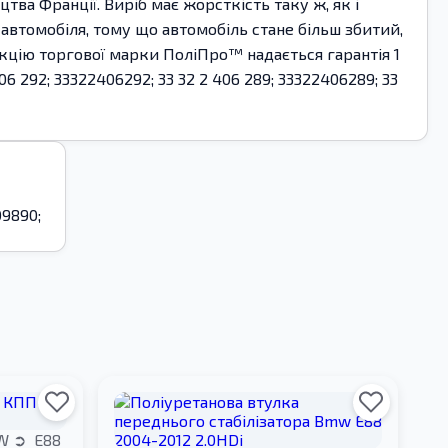
ва Франції. Виріб має жорсткість таку ж, як і
автомобіля, тому що автомобіль стане більш збитий,
укцію торгової марки ПоліПро™ надається гарантія 1
92; 33322406292; 33 32 2 406 289; 33322406289; 33
09890;
W
E88