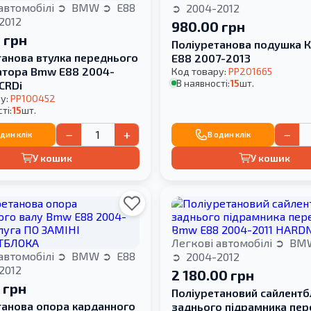
автомобілі
BMW
E88
2004-2012
2012
980.00 грн
 грн
Поліуретанова подушка 
танова втулка переднього
E88 2007-2013
затора Bmw E88 2004-
Код товару:
PP201665
В наявності:
15
шт.
CRDi
у:
PP100452
ті:
15
шт.
−
+
−
один клік
В один клік
У кошик
У кошик
Легкові автомобілі
BM
автомобілі
BMW
E88
2004-2012
2012
2 180.00 грн
 грн
Поліуретановий сайлентб
танова опора карданного
заднього підрамника пер