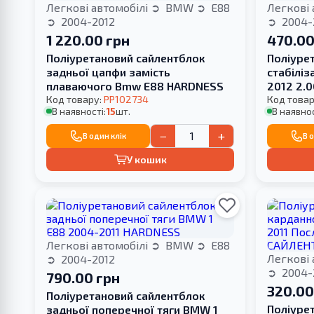
Легкові автомобілі
BMW
E88
Легкові 
2004-2012
2004-
1 220.00 грн
470.00
Поліуретановий сайлентблок
Поліуре
задньої цапфи замість
стабілі
плаваючого Bmw E88 HARDNESS
2012 2.0
Код товару:
PP102734
Код товар
В наявності:
15
шт.
В наявнос
−
+
В один клік
В 
У кошик
Легкові автомобілі
BMW
E88
Легкові 
2004-2012
2004-
790.00 грн
320.00
Поліуретановий сайлентблок
Поліуре
задньої поперечної тяги BMW 1