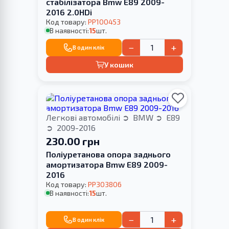
стабілізатора Bmw E89 2009-
2016 2.0HDi
Код товару:
PP100453
В наявності:
15
шт.
−
+
В один клік
У кошик
Легкові автомобілі
BMW
E89
2009-2016
230.00 грн
Поліуретанова опора заднього
амортизатора Bmw E89 2009-
2016
Код товару:
PP303806
В наявності:
15
шт.
−
+
В один клік