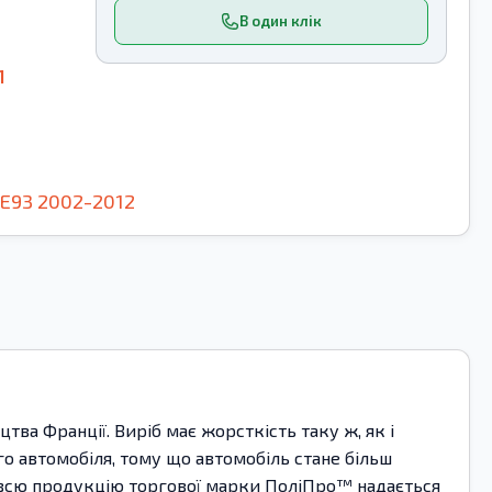
В один клік
1
E93
2002-2012
ва Франції. Виріб має жорсткість таку ж, як і
о автомобіля, тому що автомобіль стане більш
На всю продукцію торгової марки ПоліПро™ надається