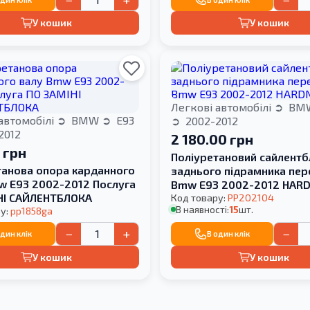
У кошик
У кошик
Легкові автомобілі
BM
автомобілі
BMW
E93
2002-2012
2012
2 180.00 грн
 грн
Поліуретановий сайлентб
танова опора карданного
заднього підрамника пер
w E93 2002-2012 Послуга
Bmw E93 2002-2012 HAR
НІ САЙЛЕНТБЛОКА
Код товару:
PP202104
В наявності:
15
шт.
у:
pp1858ga
−
+
−
один клік
В один клік
У кошик
У кошик