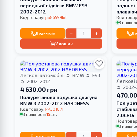
передньої підвіски BMW E93
задньої
2002-2012
плаваюч
Код товару:
pp86599kit
Код товар
В наявнос
−
+
В один клік
В 
У кошик
Легкові автомобілі
BMW
E93
Легкові 
2002-2012
2002-
4 630.00 грн
470.00
Поліуретанова подушка двигуна
Поліуре
BMW 3 2002-2012 HARDNESS
стабілі
Код товару:
PP301871
В наявності:
15
шт.
2.0CRDi
Код товар
В наявнос
−
+
В один клік
В 