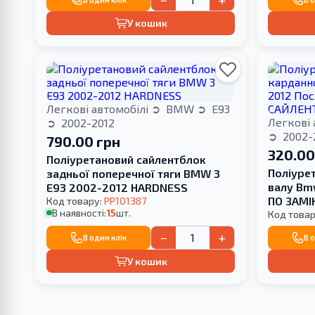
У кошик
Легкові автомобілі
BMW
E93
Легкові 
2002-2012
2002-
790.00 грн
320.00
Поліуретановий сайлентблок
Поліуре
задньої поперечної тяги BMW 3
валу Bm
E93 2002-2012 HARDNESS
ПО ЗАМІ
Код товару:
PP101387
В наявності:
15
шт.
Код товар
−
+
В один клік
В 
У кошик