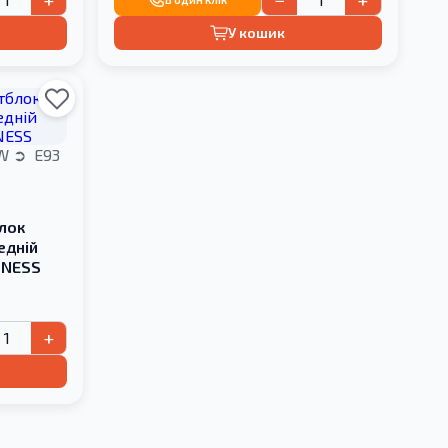
У кошик
W
E93
лок
едній
DNESS
+