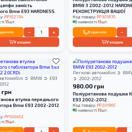
 цапфи замість
BMW 3 2002-2012 HARDN
ого Bmw E93 HARDNESS
РЕКОНСТРУКЦІЯ ВАШОЇ
у:
PP102734
Код товару:
PP301870
ті:
15
шт.
В наявності:
15
шт.
−
+
−
один клік
В один клік
У кошик
У кошик
Легкові автомобілі
BM
автомобілі
BMW
E93
2002-2012
2012
980.00 грн
 грн
Поліуретанова подушка 
танова втулка переднього
E93 2002-2012
затора Bmw E93 2002-2012
Код товару:
PP201665
В наявності:
15
шт.
у:
PP100452
ті:
15
шт.
−
+
−
один клік
В один клік