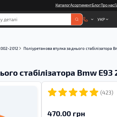
Каталог
Асортимент
Блог
Про нас
Г
УКР
2002-2012
Поліуретанова втулка заднього стабілізатора B
ього стабілізатора Bmw E93 
(423)
470.00 грн