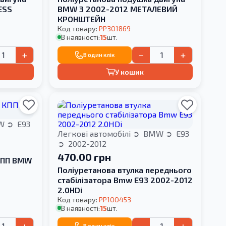
ESS
BMW 3 2002-2012 МЕТАЛЕВИЙ
КРОНШТЕЙН
Код товару:
PP301869
В наявності:
15
шт.
+
−
+
В один клік
У кошик
W
E93
Легкові автомобілі
BMW
E93
2002-2012
470.00 грн
КПП BMW
Поліуретанова втулка переднього
стабілізатора Bmw E93 2002-2012
2.0HDi
Код товару:
PP100453
В наявності:
15
шт.
+
−
+
В один клік