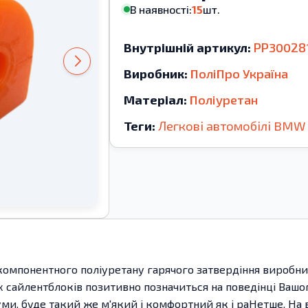
В наявності:
15
шт.
Внутрішній артикул:
PP30028
Виробник:
ПоліПро Україна
Матеріал:
Поліуретан
Теги:
Легкові автомобілі
BMW
компонентного поліуретану гарячого затвердіння виробницт
 сайлентблоків позитивно позначиться на поведінці Вашог
 гуми, буде такий же м'який і комфортний як і раНетше. 