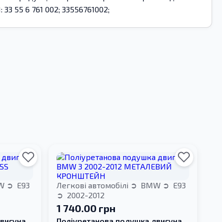
3 55 6 761 002; 33556761002;
W
E93
Легкові автомобілі
BMW
E93
2002-2012
1 740.00 грн
вигуна
Поліуретанова подушка двигуна