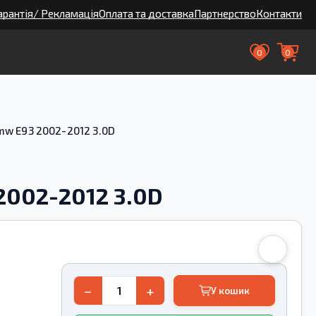
арантія/ Рекламація
Оплата та доставка
Партнерство
Контакти
0
0
mw E93 2002-2012 3.0D
2002-2012 3.0D
−
+
У кошик