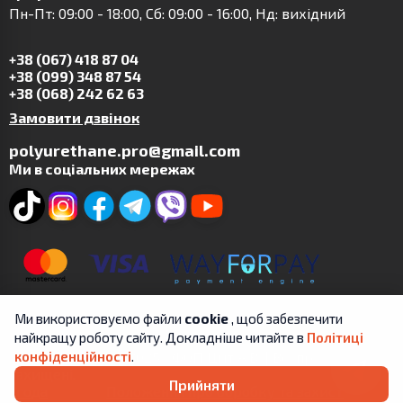
Пн-Пт: 09:00 - 18:00, Сб: 09:00 - 16:00, Нд: вихідний
+38 (067) 418 87 04
+38 (099) 348 87 54
+38 (068) 242 62 63
Замовити дзвінок
polyurethane.pro@gmail.com
Ми в соціальних мережах
Ми використовуємо файли
cookie
, щоб забезпечити
найкращу роботу сайту. Докладніше читайте в
Політиці
Copyright © 2019-2025 | ФОП Цит А.В. | Всі права
конфіденційності
.
захищені.
Прийняти
Угода
Положення про обробку та захист