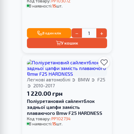
Код товару:
PP103072
В наявності:
15
шт.
−
+
В один клік
У кошик
Легкові автомобілі
BMW
F25
2010-2017
1 220.00 грн
Поліуретановий сайлентблок
задньої цапфи замість
плаваючого Bmw F25 HARDNESS
Код товару:
PP102734
В наявності:
15
шт.