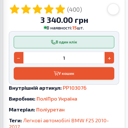
(400)
3 340.00 грн
В наявності:
15
шт.
В один клік
−
+
У кошик
Внутрішній артикул:
PP103076
Виробник:
ПоліПро Україна
Матеріал:
Поліуретан
Теги:
Легкові автомобілі
BMW
F25
2010-
2017