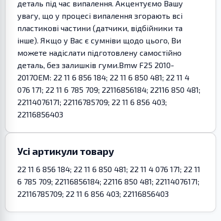
деталь під час випалення. Акцентуємо Вашу
увагу, що у процесі випалення згорають всі
пластикові частини (датчики, відбійники та
інше). Якщо у Вас є сумніви щодо цього, Ви
можете надіслати підготовлену самостійно
деталь, без залишків гуми.Bmw F25 2010-
2017OEM: 22 11 6 856 184; 22 11 6 850 481; 22 11 4
076 171; 22 11 6 785 709; 22116856184; 22116 850 481;
22114076171; 22116785709; 22 11 6 856 403;
22116856403
Усі артикули товару
22 11 6 856 184; 22 11 6 850 481; 22 11 4 076 171; 22 11
6 785 709; 22116856184; 22116 850 481; 22114076171;
22116785709; 22 11 6 856 403; 22116856403