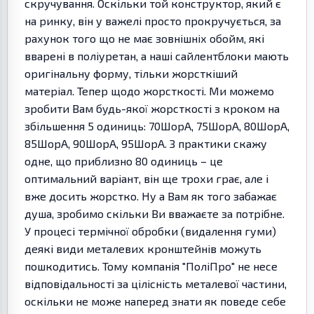
скручування. Оскільки той конструктор, який є
на ринку, він у важелі просто прокручується, за
рахунок того що не має зовнішніх обойм, які
вварені в поліуретан, а наші сайлентблоки мають
оригінальну форму, тільки жорсткіший
матеріал. Тепер щодо жорсткості. Ми можемо
зробити Вам будь-якої жорсткості з кроком на
збільшення 5 одиниць: 70ШорА, 75ШорА, 80ШорА,
85ШорА, 90ШорА, 95ШорА. З практики скажу
одне, що приблизно 80 одиниць – це
оптимальний варіант, він ще трохи грає, але і
вже досить жорстко. Ну а Вам як того забажає
душа, зробимо скільки Ви вважаєте за потрібне.
У процесі термічної обробки (видалення гуми)
деякі види металевих кронштейнів можуть
пошкодитись. Тому компанія "ПоліПро" не несе
відповідальності за цілісність металевої частини,
оскільки не може наперед знати як поведе себе