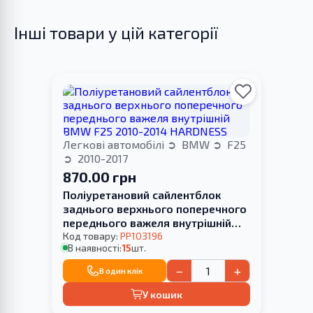
Інші товари у цій категорії
Легкові автомобілі
BMW
F25
2010-2017
870.00 грн
Поліуретановий сайлентблок
заднього верхнього поперечного
переднього важеля внутрішній
BMW F25 2010-2014 HARDNESS
Код товару:
PP103196
В наявності:
15
шт.
−
+
В один клік
У кошик