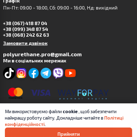
Графік
Пн-Пт: 09:00 - 18:00, Сб: 09:00 - 16:00, Нд: вихідний
+38 (067) 418 87 04
+38 (099) 348 87 54
+38 (068) 242 62 63
Замовити дзвінок
polyurethane.pro@gmail.com
Ми в соціальних мережах
Ми використовуємо файли
cookie
, щоб забезпечити
найкращу роботу сайту. Докладніше читайте в
Політиці
Copyright © 2019-2025 | ФОП Цит А.В. | Всі права
конфіденційності
.
захищені.
Прийняти
Угода
Положення про обробку та захист