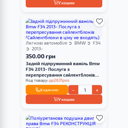
У кошик
Легкові автомобілі
BMW
F34
2013-
350.00 грн
Задній підпружинний важіль Bmw
F34 2013- Послуга з
перепресування сайлентблоків
(Сайлентблоки в ціну не входять)
Код товару:
pp2631pos
−
+
В один клік
У кошик