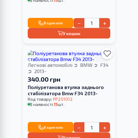
В наявності:
15
шт.
−
+
В один клік
У кошик
Легкові автомобілі
BMW
F34
2013-
340.00 грн
Поліуретанова втулка заднього
стабілізатора Bmw F34 2013-
Код товару:
PP201012
В наявності:
15
шт.
−
+
В один клік
У кошик