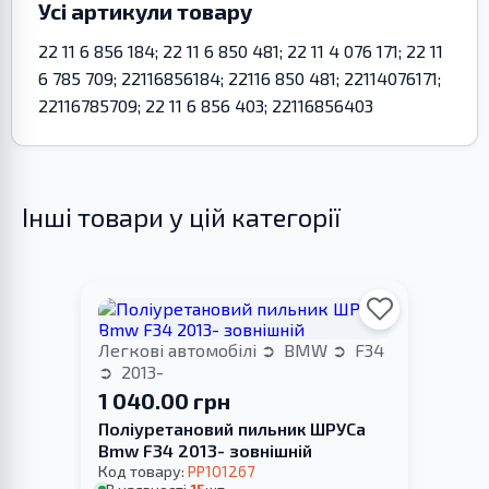
Усі артикули товару
22 11 6 856 184; 22 11 6 850 481; 22 11 4 076 171; 22 11
6 785 709; 22116856184; 22116 850 481; 22114076171;
22116785709; 22 11 6 856 403; 22116856403
Інші товари у цій категорії
Легкові автомобілі
BMW
F34
2013-
1 040.00 грн
Поліуретановий пильник ШРУСа
Bmw F34 2013- зовнішній
Код товару:
PP101267