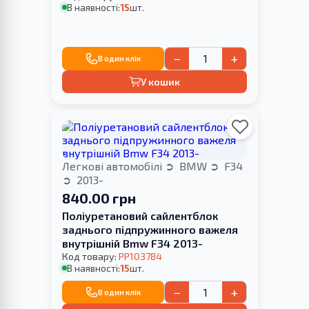
В наявності:
15
шт.
−
+
В один клік
У кошик
Легкові автомобілі
BMW
F34
2013-
840.00 грн
Поліуретановий сайлентблок
заднього підпружинного важеля
внутрішній Bmw F34 2013-
Код товару:
PP103784
В наявності:
15
шт.
−
+
В один клік