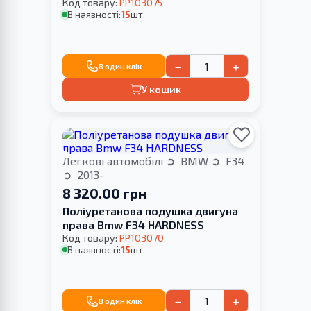
Код товару:
PP103075
В наявності:
15
шт.
−
+
В один клік
У кошик
Легкові автомобілі
BMW
F34
2013-
8 320.00 грн
Поліуретанова подушка двигуна
права Bmw F34 HARDNESS
Код товару:
PP103070
В наявності:
15
шт.
−
+
В один клік