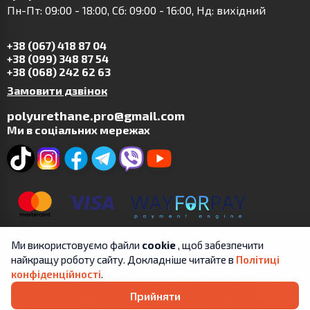
Пн-Пт: 09:00 - 18:00, Сб: 09:00 - 16:00, Нд: вихідний
+38 (067) 418 87 04
+38 (099) 348 87 54
+38 (068) 242 62 63
Замовити дзвінок
polyurethane.pro@gmail.com
Ми в соціальних мережах
Ми використовуємо файли
cookie
, щоб забезпечити
найкращу роботу сайту. Докладніше читайте в
Політиці
Copyright © 2019-2025 | ФОП Цит А.В. | Всі права
конфіденційності
.
захищені.
Прийняти
Угода
Положення про обробку та захист