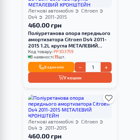
Легкові автомобілі
Citroen
Ds4
2011-2015
460.00 грн
Поліуретанова опора переднього
амортизатора Citroen Ds4 2011-
2015 1.2L кругла МЕТАЛЕВИЙ
КРОНШТЕЙН
Код товару:
PP303759
В наявності:
15
шт.
−
+
В один клік
У кошик
Легкові автомобілі
Citroen
Ds4
2011-2015
460.00 грн