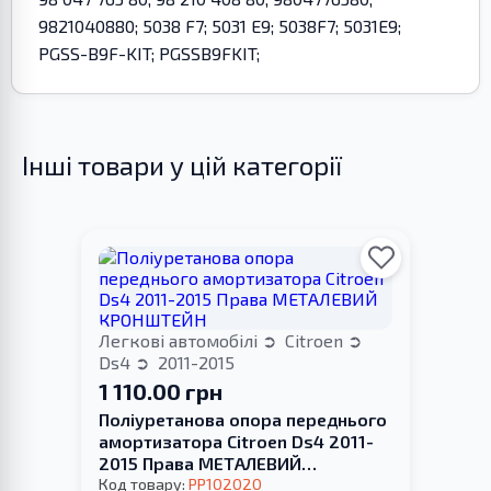
9821040880; 5038 F7; 5031 E9; 5038F7; 5031E9;
PGSS-B9F-KIT; PGSSB9FKIT;
Інші товари у цій категорії
Легкові автомобілі
Citroen
Ds4
2011-2015
1 110.00 грн
Поліуретанова опора переднього
амортизатора Citroen Ds4 2011-
2015 Права МЕТАЛЕВИЙ
КРОНШТЕЙН
Код товару:
PP102020