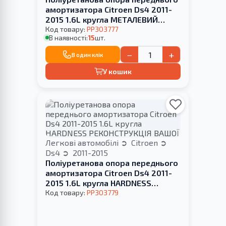
амортизатора Citroen Ds4 2011-
2015 1.6L кругла МЕТАЛЕВИЙ
КРОНШТЕЙН
Код товару:
PP303777
В наявності:
15
шт.
−
+
В один клік
У кошик
Легкові автомобілі
Citroen
Ds4
2011-2015
Поліуретанова опора переднього
амортизатора Citroen Ds4 2011-
2015 1.6L кругла HARDNESS
РЕКОНСТРУКЦІЯ ВАШОЇ
Код товару:
PP303779