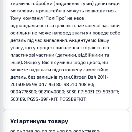
термічної обробки (видалення гуми) деякі види
металевих кронштейнів можуть пошкодитись.
Тому компанія "ПоліПро" не несе
відповідальності за цілісність металевої частини,
оскільки не може наперед знати як поведе себе
деталь під час випалення. Акцентуємо Вашу
увагу, що у процесі випалення згорають всі
пластикові частини (датчики, відбійники та
інше). Якщо у Вас є сумніви щодо цього, Ви
можете надіслати підготовлену самостійно
деталь, без залишків гуми.Citroen Ds4 2011-
2015OEM: 98 047 763 80; 98 210 408 80;
9804776380; 9821040880; 5038 F7; 5031 E9; 5038F7;
5031E9; PGSS-B9F-KIT; PGSSB9FKIT;
Усі артикули товару
98 047 763 80; 98 210 408 80; 9804776380;