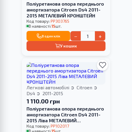
Поліуретанова опора переднього
амортизатора Citroen Ds4 2011-
2015 МЕТАЛЕВИЙ КРОНШТЕЙН
Код товару:
PP303765
В наявності:
15
шт.
−
+
В один клік
У кошик
Легкові автомобілі
Citroen
Ds4
2011-2015
1 110.00 грн
Поліуретанова опора переднього
амортизатора Citroen Ds4 2011-
2015 Ліва МЕТАЛЕВИЙ
КРОНШТЕЙН
Код товару:
PP102017
В наявності:
15
шт.