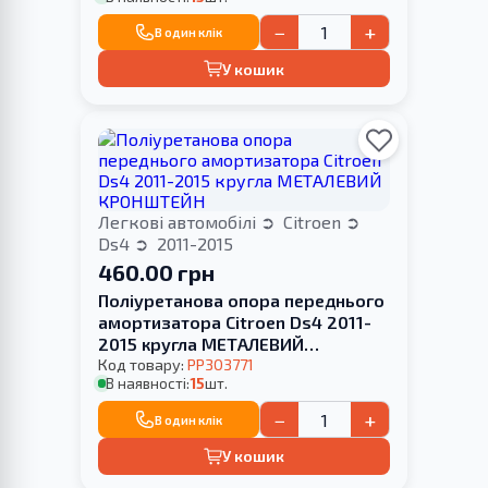
−
+
В один клік
У кошик
Легкові автомобілі
Citroen
Ds4
2011-2015
460.00 грн
Поліуретанова опора переднього
амортизатора Citroen Ds4 2011-
2015 кругла МЕТАЛЕВИЙ
КРОНШТЕЙН
Код товару:
PP303771
В наявності:
15
шт.
−
+
В один клік
У кошик