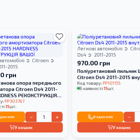
Легкові автомобілі
Cit
Ds4
2011-2015
автомобілі
Citroen
970.00 грн
11-2015
Поліуретановий пильник
00 грн
Citroen Ds4 2011-2015 вн
танова опора переднього
Код товару:
PP101155
В наявності:
15
шт.
тора Citroen Ds4 2011-
RDNESS РЕКОНСТРУКЦІЯ
у:
PP303767
ті:
15
шт.
−
+
−
один клік
В один клік
У кошик
У кошик