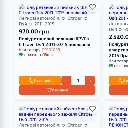
Легкові автомобілі
Citroen
Легкові 
Ds4
2011-2015
Ds4
20
970.00 грн
2 520.
Поліуретановий пильник ШРУСа
Поліуре
Citroen Ds4 2011-2015 зовнішній
амортиза
Код товару:
PP101099
В наявності:
15
шт.
2015 Пр
Код товар
В наявнос
−
+
В один клік
В 
У кошик
Легкові автомобілі
Citroen