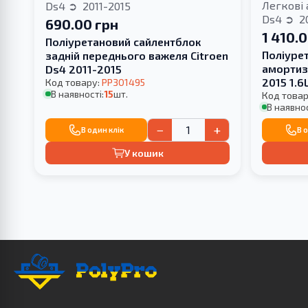
Легкові 
Ds4
2011-2015
Ds4
20
690.00 грн
1 410.
Поліуретановий сайлентблок
Поліуре
задній переднього важеля Citroen
амортиза
Ds4 2011-2015
2015 1.
Код товару:
PP301495
В наявності:
15
шт.
ВАШОЇ
Код товар
В наявнос
−
+
В один клік
В 
У кошик