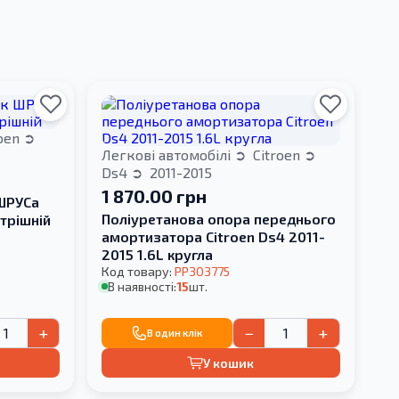
roen
Легкові автомобілі
Citroen
Ds4
2011-2015
1 870.00 грн
 ШРУСа
Поліуретанова опора переднього
утрішній
амортизатора Citroen Ds4 2011-
2015 1.6L кругла
Код товару:
PP303775
В наявності:
15
шт.
+
−
+
В один клік
У кошик