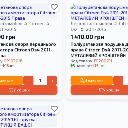
автомобілі
Citroen
Легкові автомобілі
Cit
11-2015
Ds4
2011-2015
00 грн
1 410.00 грн
танова опора переднього
Поліуретанова подушка д
тора Citroen Ds4 2011-
права Citroen Ds4 2011-2
ава
МЕТАЛЕВИЙ КРОНШТЕЙН
у:
PP102018
Код товару:
PP200791
ті:
15
шт.
В наявності:
15
шт.
−
+
−
один клік
В один клік
У кошик
У кошик