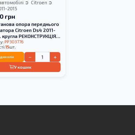
автомобілі
Citroen
11-2015
00 грн
танова опора переднього
тора Citroen Ds4 2011-
6L кругла РЕКОНСТРУКЦІЯ
у:
PP303776
ті:
15
шт.
−
+
один клік
У кошик