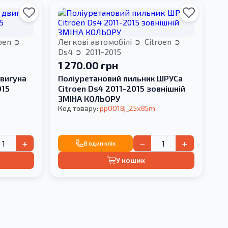
roen
Легкові автомобілі
Citroen
Ds4
2011-2015
1 270.00 грн
вигуна
Поліуретановий пильник ШРУСа
015
Citroen Ds4 2011-2015 зовнішній
ЗМІНА КОЛЬОРУ
Код товару:
pp0018j_25x85m
+
−
+
В один клік
У кошик