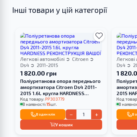
Інші товари у цій категорії
Легкові автомобілі
Citroen
Легкові 
Ds4
2011-2015
Ds4
20
1 820.00 грн
1 820.
Поліуретанова опора переднього
Поліуре
амортизатора Citroen Ds4 2011-
амортиза
2015 1.6L кругла HARDNESS
2015 HA
РЕКОНСТРУКЦІЯ ВАШОЇ
Код товару:
PP303779
ВАШОЇ
Код товар
В наявності:
15
шт.
В наявнос
−
+
В один клік
В 
У кошик