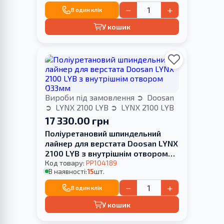
−
+
В один клік
У кошик
Вироби під замовлення
Doosan
LYNX 2100 LYB
LYNX 2100 LYB
17 330.00 грн
Поліуретановий шпиндельний
лайнер для верстата Doosan LYNX
2100 LYB з внутрішнім отвором
Ø33мм
Код товару:
PP104189
В наявності:
15
шт.
−
+
В один клік
У кошик