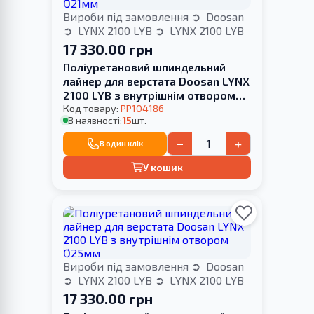
Вироби під замовлення
Doosan
LYNX 2100 LYB
LYNX 2100 LYB
17 330.00 грн
Поліуретановий шпиндельний
лайнер для верстата Doosan LYNX
2100 LYB з внутрішнім отвором
Ø21мм
Код товару:
PP104186
В наявності:
15
шт.
−
+
В один клік
У кошик
Вироби під замовлення
Doosan
LYNX 2100 LYB
LYNX 2100 LYB
17 330.00 грн