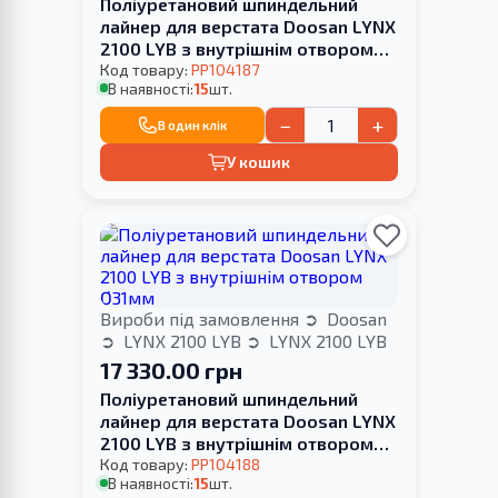
Поліуретановий шпиндельний
лайнер для верстата Doosan LYNX
2100 LYB з внутрішнім отвором
Ø25мм
Код товару:
PP104187
В наявності:
15
шт.
−
+
В один клік
У кошик
Вироби під замовлення
Doosan
LYNX 2100 LYB
LYNX 2100 LYB
17 330.00 грн
Поліуретановий шпиндельний
лайнер для верстата Doosan LYNX
2100 LYB з внутрішнім отвором
Ø31мм
Код товару:
PP104188
В наявності:
15
шт.