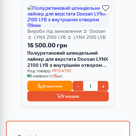
Вироби під замовлення
Doosan
LYNX 2100 LYB
LYNX 2100 LYB
16 500.00 грн
Поліуретановий шпиндельний
лайнер для верстата Doosan LYNX
2100 LYB з внутрішнім отвором
Ø9мм
Код товару:
PP104190
В наявності:
15
шт.
−
+
В один клік
У кошик