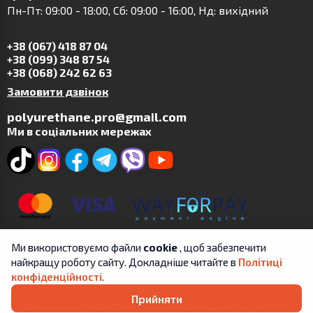
Пн-Пт: 09:00 - 18:00, Сб: 09:00 - 16:00, Нд: вихідний
+38 (067) 418 87 04
+38 (099) 348 87 54
+38 (068) 242 62 63
Замовити дзвінок
polyurethane.pro@gmail.com
Ми в соціальних мережах
Ми використовуємо файли
cookie
, щоб забезпечити
найкращу роботу сайту. Докладніше читайте в
Політиці
Copyright © 2019-2025 | ФОП Цит А.В. | Всі права
конфіденційності
.
захищені.
Прийняти
Угода
Положення про обробку та захист