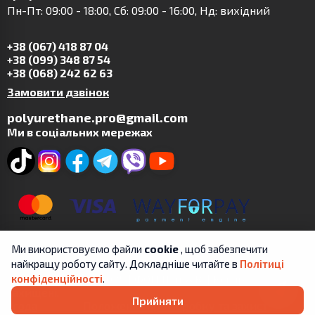
Пн-Пт: 09:00 - 18:00, Сб: 09:00 - 16:00, Нд: вихідний
+38 (067) 418 87 04
+38 (099) 348 87 54
+38 (068) 242 62 63
Замовити дзвінок
polyurethane.pro@gmail.com
Ми в соціальних мережах
Ми використовуємо файли
cookie
, щоб забезпечити
найкращу роботу сайту. Докладніше читайте в
Політиці
Copyright © 2019-2025 | ФОП Цит А.В. | Всі права
конфіденційності
.
захищені.
Прийняти
Угода
Положення про обробку та захист