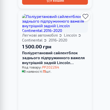
У кошик
Легкові автомобілі
Lincoln
Continental
2016-2020
1 500.00 грн
Поліуретановий сайлентблок
заднього підпружинного важеля
внутрішній задній Lincoln
Continental 2016-2020
Код товару:
PP202264
В наявності:
15
шт.