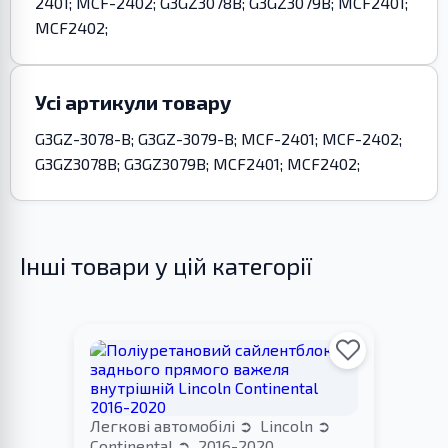
2401; MCF-2402; G3GZ3078B; G3GZ3079B; MCF2401;
MCF2402;
Усі артикули товару
G3GZ-3078-B; G3GZ-3079-B; MCF-2401; MCF-2402;
G3GZ3078B; G3GZ3079B; MCF2401; MCF2402;
Інші товари у цій категорії
Легкові автомобілі
Lincoln
Continental
2016-2020