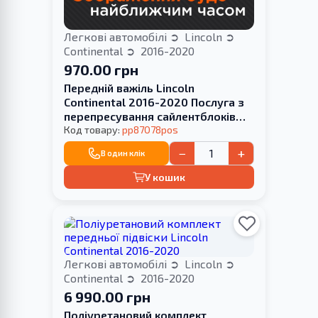
Легкові автомобілі
Lincoln
Continental
2016-2020
970.00 грн
Передній важіль Lincoln
Continental 2016-2020 Послуга з
перепресування сайлентблоків
(Сайлентблоки в ціну не входять)
Код товару:
pp87078pos
−
+
В один клік
У кошик
Легкові автомобілі
Lincoln
Continental
2016-2020
6 990.00 грн
Поліуретановий комплект