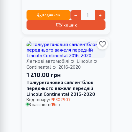
−
+
В один клік
У кошик
Легкові автомобілі
Lincoln
Continental
2016-2020
1 210.00 грн
Поліуретановий сайлентблок
переднього важеля передній
Lincoln Continental 2016-2020
Код товару:
PP302907
В наявності:
15
шт.