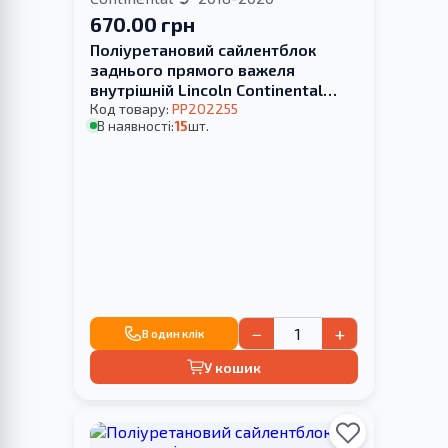
670.00 грн
Поліуретановий сайлентблок
заднього прямого важеля
внутрішній Lincoln Continental
2016-2020
Код товару:
PP202255
В наявності:
15
шт.
−
+
В один клік
У кошик