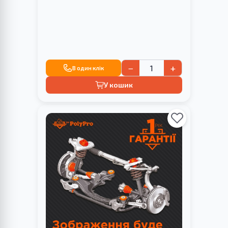
−
+
В один клік
У кошик