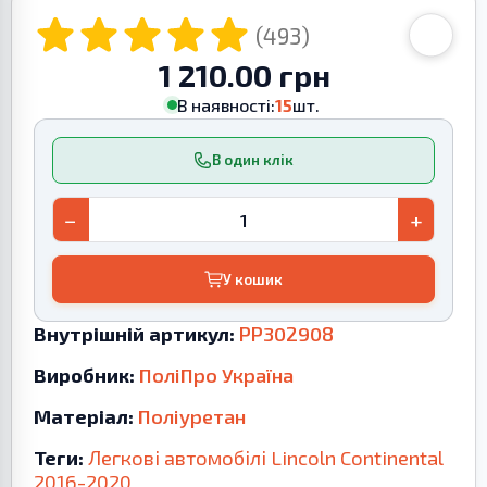
(493)
1 210.00 грн
В наявності:
15
шт.
В один клік
−
+
У кошик
Внутрішній артикул:
PP302908
Виробник:
ПоліПро Україна
Матеріал:
Поліуретан
Теги:
Легкові автомобілі
Lincoln
Continental
2016-2020