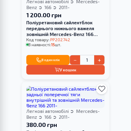
Легкові автомобілі
Mercedes-
Benz
166
2011-
1 200.00 грн
Поліуретановий сайлентблок
переднього нижнього важеля
зовнішній Mercedes-Benz 166
2011-
Код товару:
PP202742
В наявності:
15
шт.
−
+
В один клік
У кошик
Легкові автомобілі
Mercedes-
Benz
166
2011-
380.00 грн