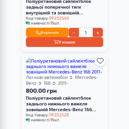
Поліуретановий сайлентблок
задньої поперечної тяги
внутрішній та зовнішній
Mercedes-Benz 166 2011-
Код товару:
PP202540
В наявності:
15
шт.
−
+
В один клік
У кошик
Легкові автомобілі
Mercedes-
Benz
166
2011-
800.00 грн
Поліуретановий сайлентблок
заднього нижнього важеля
зовнішній Mercedes-Benz 166
2011-
Код товару:
PP202528
В наявності:
15
шт.