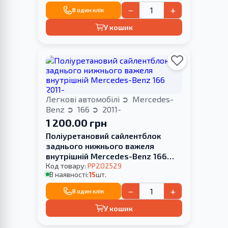
−
+
В один клік
У кошик
Легкові автомобілі
Mercedes-
Benz
166
2011-
1 200.00 грн
Поліуретановий сайлентблок
заднього нижнього важеля
внутрішній Mercedes-Benz 166
2011-
Код товару:
PP202529
В наявності:
15
шт.
−
+
В один клік
У кошик