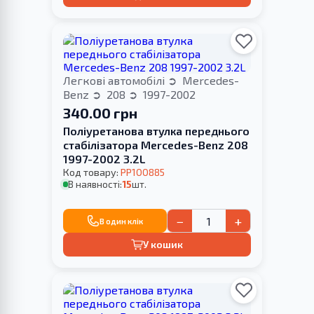
Легкові автомобілі
Mercedes-
Benz
208
1997-2002
340.00 грн
Поліуретанова втулка переднього
стабілізатора Merсedes-Benz 208
1997-2002 3.2L
Код товару:
PP100885
В наявності:
15
шт.
−
+
В один клік
У кошик