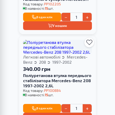
208 1997-2002
Код товару:
PP102205
В наявності:
15
шт.
−
+
В один клік
У кошик
Легкові автомобілі
Mercedes-
Benz
208
1997-2002
340.00 грн
Поліуретанова втулка переднього
стабілізатора Merсedes-Benz 208
1997-2002 2,6L
Код товару:
PP100884
В наявності:
15
шт.
−
+
В один клік