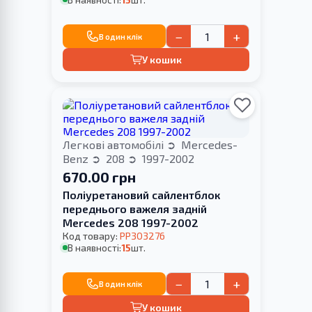
−
+
В один клік
У кошик
Легкові автомобілі
Mercedes-
Benz
208
1997-2002
670.00 грн
Поліуретановий сайлентблок
переднього важеля задній
Merсedes 208 1997-2002
Код товару:
PP303276
В наявності:
15
шт.
−
+
В один клік
У кошик