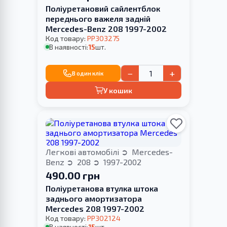
Поліуретановий сайлентблок
переднього важеля задній
Mercedes-Benz 208 1997-2002
Код товару:
PP303275
В наявності:
15
шт.
−
+
В один клік
У кошик
Легкові автомобілі
Mercedes-
Benz
208
1997-2002
490.00 грн
Поліуретанова втулка штока
заднього амортизатора
Merсedes 208 1997-2002
Код товару:
PP302124
В наявності:
15
шт.