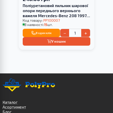
Поліуретановий пильник шарової
опори переднього верхнього
важеля Mercedes-Benz 208 1997-
2002
Код товару:
PP100007
В наявності:
15
шт.
−
+
В один клік
У кошик
Каталог
Асортимент
Блог