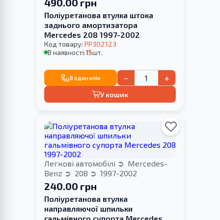
490.00 грн
Поліуретанова втулка штока
заднього амортизатора
Merсedes 208 1997-2002
Код товару:
PP302123
В наявності:
15
шт.
−
+
В один клік
У кошик
Легкові автомобілі
Mercedes-
Benz
208
1997-2002
240.00 грн
Поліуретанова втулка
направляючої шпильки
гальмівного супорта Merсedes