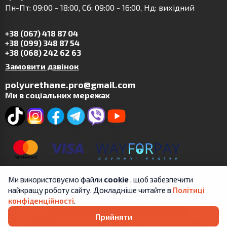
Пн-Пт: 09:00 - 18:00, Сб: 09:00 - 16:00, Нд: вихідний
+38 (067) 418 87 04
+38 (099) 348 87 54
+38 (068) 242 62 63
Замовити дзвінок
polyurethane.pro@gmail.com
Ми в соціальних мережах
Ми використовуємо файли
cookie
, щоб забезпечити
найкращу роботу сайту. Докладніше читайте в
Політиці
Copyright © 2019-2025 | ФОП Цит А.В. | Всі права
конфіденційності
.
захищені.
Прийняти
Угода
Положення про обробку та захист