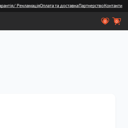
арантія/ Рекламація
Оплата та доставка
Партнерство
Контакти
0
0