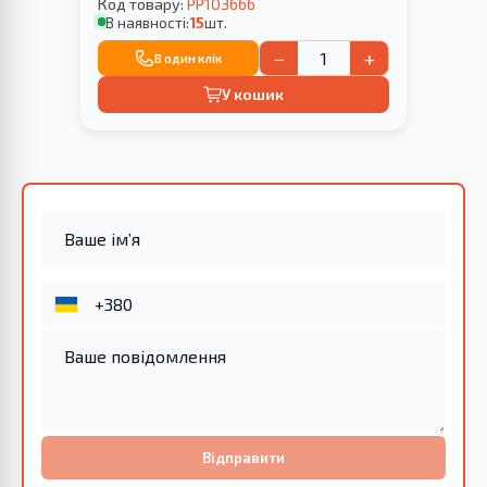
Код товару:
PP103666
В наявності:
15
шт.
−
+
В один клік
У кошик
Відправити