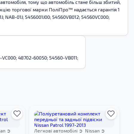
автомобіля, тому що автомобіль стане більш збитий,
укцію торгової марки ПоліПро™ надається гарантія 1
 NAB-01J; 5456001J00; 54560VB012; 54560VC000;
0-VC000; 48702-60050; 54560-VB011;
san
Легкові автомобілі
Nissan