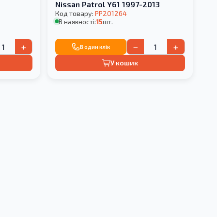
Nissan Patrol Y61 1997-2013
Код товару:
PP201264
В наявності:
15
шт.
+
−
+
В один клік
У кошик