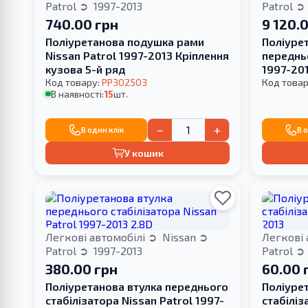
Patrol
1997-2013
Patrol
740.00 грн
9 120.
Поліуретанова подушка рами
Поліуре
Nissan Patrol 1997-2013 Кріплення
передньо
кузова 5-й ряд
1997-20
Код товару:
PP302503
Код товар
В наявності:
15
шт.
−
+
В один клік
В 
У кошик
Легкові автомобілі
Nissan
Легкові 
Patrol
1997-2013
Patrol
380.00 грн
60.00 
Поліуретанова втулка переднього
Поліурет
стабілізатора Nissan Patrol 1997-
стабіліз