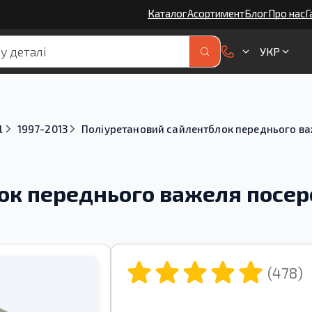
Каталог
Асортимент
Блог
Про нас
Г
УКР
l
1997-2013
Поліуретановий сайлентблок переднього важе
к переднього важеля посере
(478)