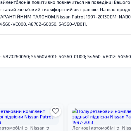
сайлентблоків позитивно позначиться на поведінці Вашого 
де такий же м'який і комфортний як і раніше. На всю прод
ГАРАНТІЙНИМ ТАЛОНОМ.Nissan Patrol 1997-2013OEM: NAB01J;
54560-VC000; 48702-60050; 54560-VB011;
; 4870260050; 54560VB011; 54560-01J00; 54560-VB012; 5456
автомобілі
Nissan
Легкові автомобілі
Nis