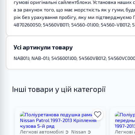
гумові оригінальні сайлентблоки. Установка наших 
а за рахунок того, що має жорсткість як у гуми, бу
рік без урахування пробігу, яку ми підтверджуємо 
4870260050; 54560VB011; 54560-01J00; 54560-VB012; 
Усі артикули товару
NAB01J; NAB-01J; 5456001J00; 54560VB012; 54560VC000
Інші товари у цій категорії
Легкові автомобілі
Nissan
Легкові 