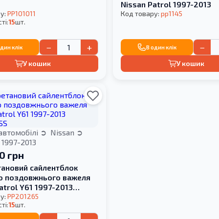
Nissan Patrol 1997-2013
у:
PP101011
Код товару:
pp1145
ті:
15
шт.
−
+
−
один клік
В один клік
У кошик
У кошик
автомобілі
Nissan
1997-2013
00 грн
тановий сайлентблок
о поздовжнього важеля
atrol Y61 1997-2013
SS
у:
PP201265
ті:
15
шт.