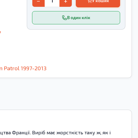
−
+
У кошик
В один клік
7
n
Patrol
1997-2013
ва Франції. Виріб має жорсткість таку ж, як і