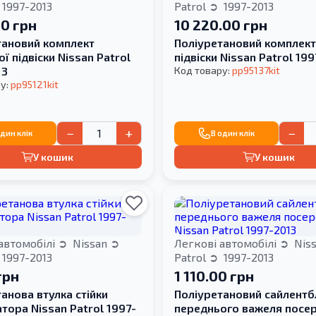
1997-2013
Patrol
1997-2013
00 грн
10 220.00 грн
тановий комплект
Поліуретановий комплект
ї підвіски Nissan Patrol
підвіски Nissan Patrol 19
13
Код товару:
pp95137kit
у:
pp95121kit
−
+
−
один клік
В один клік
У кошик
У кошик
автомобілі
Nissan
Легкові автомобілі
Nis
1997-2013
Patrol
1997-2013
грн
1 110.00 грн
анова втулка стійки
Поліуретановий сайлентб
атора Nissan Patrol 1997-
переднього важеля посер