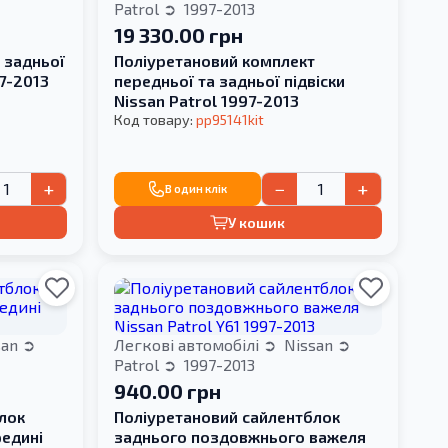
Patrol
1997-2013
19 330.00 грн
 задньої
Поліуретановий комплект
97-2013
передньої та задньої підвіски
Nissan Patrol 1997-2013
Код товару:
pp95141kit
+
−
+
В один клік
У кошик
san
Легкові автомобілі
Nissan
Patrol
1997-2013
940.00 грн
лок
Поліуретановий сайлентблок
едині
заднього поздовжнього важеля