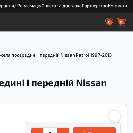
арантія/ Рекламація
Оплата та доставка
Партнерство
Контакти
0
0
ля посередині і передній Nissan Patrol 1997-2013
дині і передній Nissan