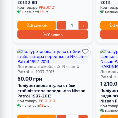
2013 2.8D
2013
Код товару:
PP200121
Код товар
В наявності:
15
шт.
В наявнос
−
+
В один клік
В 
У кошик
Легкові автомобілі
Nissan
Легкові 
Patrol
1997-2013
Patrol
60.00 грн
1 210.
Поліуретанова втулка стійки
Поліуре
стабілізатора переднього Nissan
задньог
Patrol 1997-2013
Nissan P
Код товару:
PP101010
В наявності:
15
шт.
HARDNE
Код товар
В наявнос