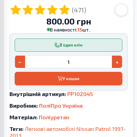
(471)
800.00 грн
В наявності:
15
шт.
В один клік
−
+
У кошик
Внутрішній артикул:
PP102045
Виробник:
ПоліПро Україна
Матеріал:
Поліуретан
Теги:
Легкові автомобілі
Nissan
Patrol
1997-
2013