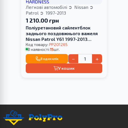
Легкові автомобілі
Nissan
Patrol
1997-2013
1 210.00 грн
Поліуретановий сайлентблок
заднього поздовжнього важеля
Nissan Patrol Y61 1997-2013
HARDNESS
Код товару:
PP201265
В наявності:
15
шт.
−
+
В один клік
У кошик