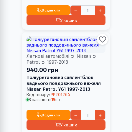
−
+
В один клік
У кошик
Легкові автомобілі
Nissan
Patrol
1997-2013
940.00 грн
Поліуретановий сайлентблок
заднього поздовжнього важеля
Nissan Patrol Y61 1997-2013
Код товару:
PP201264
В наявності:
15
шт.
−
+
В один клік
У кошик