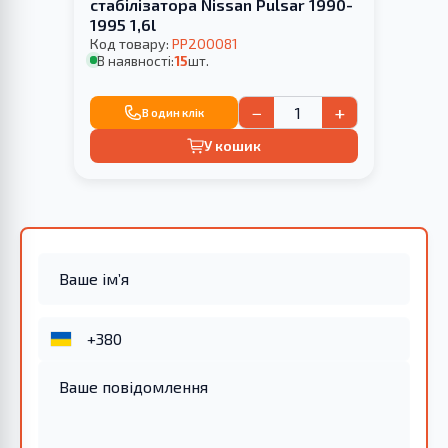
стабілізатора Nissan Pulsar 1990-
1995 1,6l
Код товару:
PP200081
В наявності:
15
шт.
−
+
В один клік
У кошик