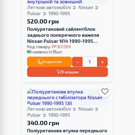
Легкові автомобілі
Nissan
Pulsar
1990-1995
520.00 грн
Поліуретановий сайлентблок
заднього поперечного важеля
Nissan Pulsar N14 1990-1995
внутрішній та зовнішній
Код товару:
PP301369
В наявності:
15
шт.
−
+
В один клік
У кошик
Легкові автомобілі
Nissan
Pulsar
1990-1995
340.00 грн
Поліуретанова втулка переднього