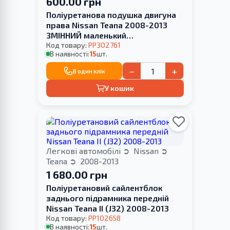
600.00 грн
Поліуретанова подушка двигуна
права Nissan Teana 2008-2013
ЗМІННИЙ маленький
САЙЛЕНТБЛОК
Код товару:
PP302761
В наявності:
15
шт.
−
+
В один клік
У кошик
Легкові автомобілі
Nissan
Teana
2008-2013
1 680.00 грн
Поліуретановий cайлентблок
заднього підрамника передній
Nissan Teana II (J32) 2008-2013
Код товару:
PP102658
В наявності:
15
шт.