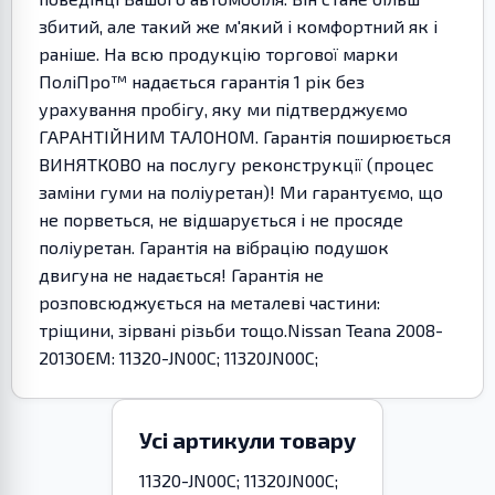
збитий, але такий же м'який і комфортний як і
раніше. На всю продукцію торгової марки
ПоліПро™ надається гарантія 1 рік без
урахування пробігу, яку ми підтверджуємо
ГАРАНТІЙНИМ ТАЛОНОМ. Гарантія поширюється
ВИНЯТКОВО на послугу реконструкції (процес
заміни гуми на поліуретан)! Ми гарантуємо, що
не порветься, не відшарується і не просяде
поліуретан. Гарантія на вібрацію подушок
двигуна не надається! Гарантія не
розповсюджується на металеві частини:
тріщини, зірвані різьби тощо.Nissan Teana 2008-
2013OEM: 11320-JN00C; 11320JN00C;
Усі артикули товару
11320-JN00C; 11320JN00C;