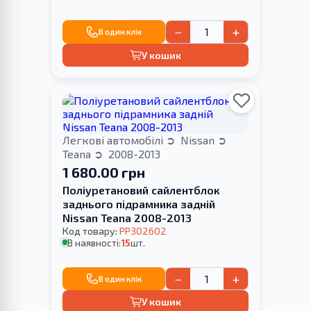
−
+
В один клік
У кошик
Легкові автомобілі
Nissan
Teana
2008-2013
1 680.00 грн
Поліуретановий cайлентблок
заднього підрамника задній
Nissan Teana 2008-2013
Код товару:
PP302602
В наявності:
15
шт.
−
+
В один клік
У кошик