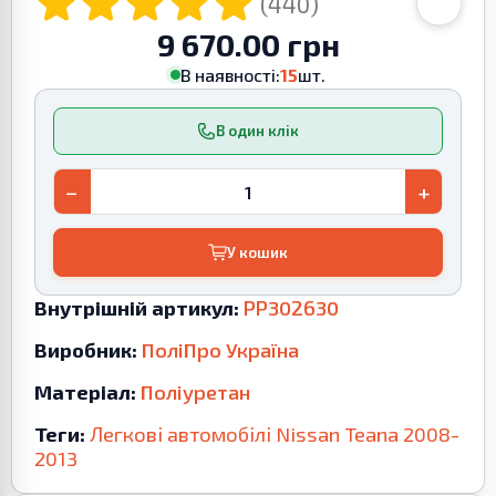
(440)
9 670.00 грн
В наявності:
15
шт.
В один клік
−
+
У кошик
Внутрішній артикул:
PP302630
Виробник:
ПоліПро Україна
Матеріал:
Поліуретан
Теги:
Легкові автомобілі
Nissan
Teana
2008-
2013