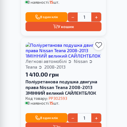
В наявності:
15
шт.
−
+
В один клік
У кошик
Легкові автомобілі
Nissan
Teana
2008-2013
1 410.00 грн
Поліуретанова подушка двигуна
права Nissan Teana 2008-2013
ЗМІННИЙ великий САЙЛЕНТБЛОК
Код товару:
PP302593
В наявності:
15
шт.
−
+
В один клік