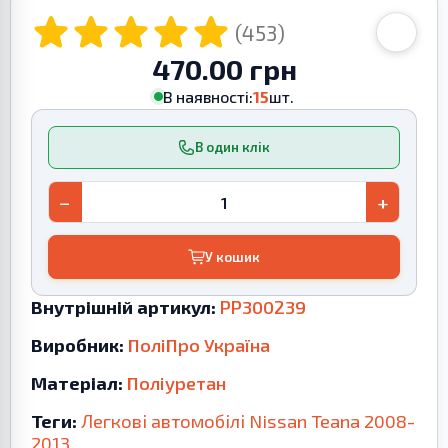
(453)
470.00 грн
В наявності:
15
шт.
В один клік
−
+
У кошик
Внутрішній артикул:
PP300239
Виробник:
ПоліПро Україна
Матеріал:
Поліуретан
Теги:
Легкові автомобілі
Nissan
Teana
2008-
2013