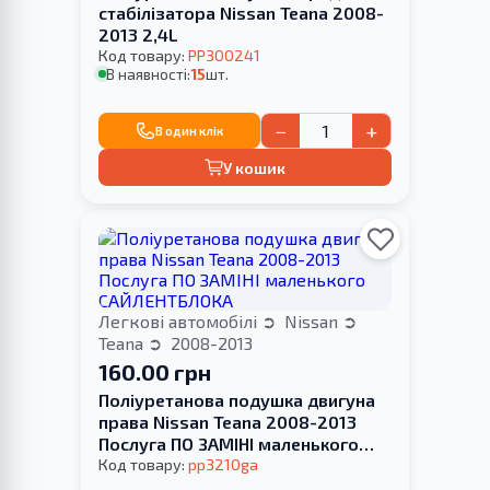
стабілізатора Nissan Teana 2008-
2013 2,4L
Код товару:
PP300241
В наявності:
15
шт.
−
+
В один клік
У кошик
Легкові автомобілі
Nissan
Teana
2008-2013
160.00 грн
Поліуретанова подушка двигуна
права Nissan Teana 2008-2013
Послуга ПО ЗАМІНІ маленького
САЙЛЕНТБЛОКА
Код товару:
pp3210ga