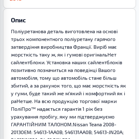
Опис
Поліуретанова деталь виготовлена на основі
трьох компонентного поліуретану гарячого
затвердіння виробництва Франції. Виріб має
жорсткість таку ж, як і гумові оригінальНет
сайлентблоки. Установка наших сайлентблоків
позитивно позначиться на поведінці Вашого
автомобіля, тому що автомобіль стане більш
збитий, а за рахунок того, що має жорсткість як
у гуми, буде такий же м'який і комфортний як і
раНетше. На всю продукцію торгової марки
ПоліПро™ надається гарантія 1 рік без
урахування пробігу, яку ми підтверджуємо
ГАРАНТІЙНИМ ТАЛОНОМ.Nissan Teana 2008-
2013OEM: 54613-1AA0B; 546131AA0B; 54613-JN20A;