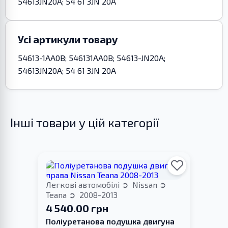
54613JN20A; 54 61 3JN 20A
Усі артикули товару
54613-1AA0B; 546131AA0B; 54613-JN20A;
54613JN20A; 54 61 3JN 20A
Інші товари у цій категорії
Легкові автомобілі
Nissan
Teana
2008-2013
4 540.00 грн
Поліуретанова подушка двигуна