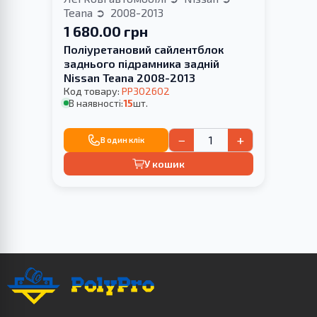
Teana
2008-2013
1 680.00 грн
Поліуретановий cайлентблок
заднього підрамника задній
Nissan Teana 2008-2013
Код товару:
PP302602
В наявності:
15
шт.
−
+
В один клік
У кошик