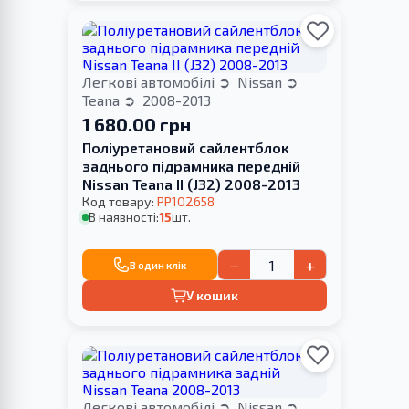
Легкові автомобілі
Nissan
Teana
2008-2013
1 680.00 грн
Поліуретановий cайлентблок
заднього підрамника передній
Nissan Teana II (J32) 2008-2013
Код товару:
PP102658
В наявності:
15
шт.
−
+
В один клік
У кошик
Легкові автомобілі
Nissan