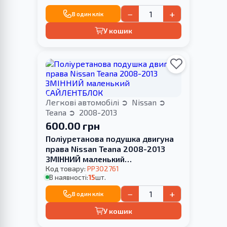
−
+
В один клік
У кошик
Легкові автомобілі
Nissan
Teana
2008-2013
600.00 грн
Поліуретанова подушка двигуна
права Nissan Teana 2008-2013
ЗМІННИЙ маленький
САЙЛЕНТБЛОК
Код товару:
PP302761
В наявності:
15
шт.
−
+
В один клік
У кошик